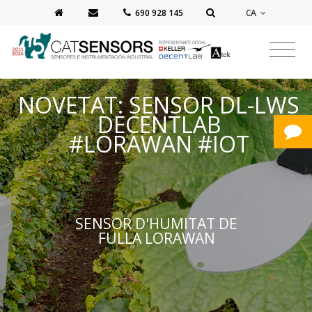
CA
‭690 928 145‬
NOVETAT: SENSOR DL-LWS
DECENTLAB
​​#LORAWAN #IOT
SENSOR D'HUMITAT DE
FULLA LORAWAN