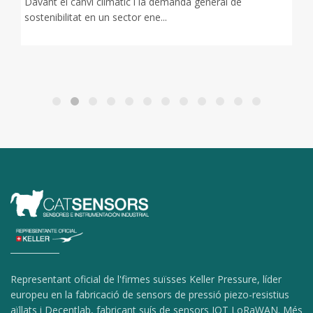
Davant el canvi climàtic i la demanda general de
sostenibilitat en un sector ene...
Representant oficial de l'firmes suïsses Keller Pressure, líder
europeu en la fabricació de sensors de pressió piezo-resistius
aïllats i Decentlab, fabricant suís de sensors IOT LoRaWAN. Més