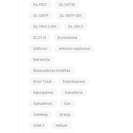
DL-PR21
DL-SHT35
DL-SMTP
DL-SMTP-001
DL-TRS12-001
DL-ZN12
ECO1 Ei
Ecosistema
Edificios
entorno explosivo
Entrevista
Envasadoras botellas
Error Total
Esterilizacion
Expoquimia
Ganadería
Ganaderos
Gas
Gateway
Granja
GSM-2
Helium