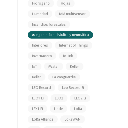
Hidrógeno
Hojas
Humedad
IAM multisensor
Incendios forestales
Ingeniería hidráulica y neumática
Interiores
Internet of Things
Invernadero
Io-link
IoT
iWater
Keller
Keller
La Vanguardia
LEO Record
Leo Record Ei
LEO1 Ei
LEO2
LEO2 Ei
LEX1 Ei
Linde
LoRa
LoRa Alliance
LoRaWAN