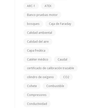
ARC-1
ATEX
Banco pruebas motor
bosques
Caja de Faraday
Calidad ambiental
Calidad del aire
Capa freática
Catéter médico
Caudal
certificado de calibración trazable
cilindro de oxígeno
CO2
Cohete
Combustible
Compresores
Conductividad