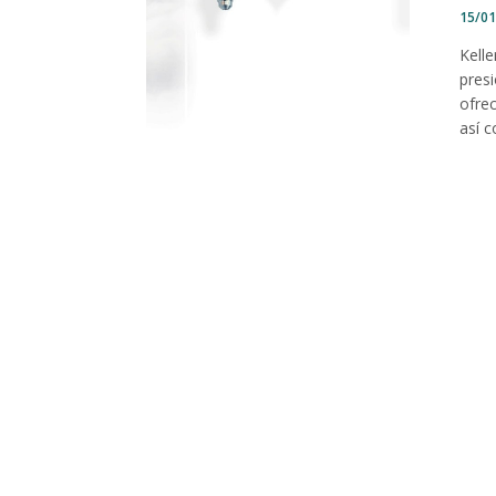
15/0
Kell
pres
ofre
así 