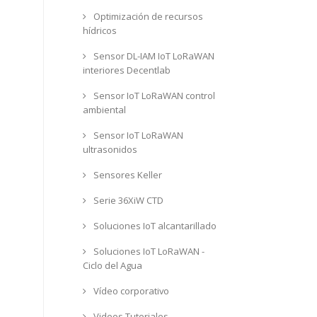
Optimización de recursos
hídricos
Sensor DL-IAM IoT LoRaWAN
interiores Decentlab
Sensor IoT LoRaWAN control
ambiental
Sensor IoT LoRaWAN
ultrasonidos
Sensores Keller
Serie 36XiW CTD
Soluciones IoT alcantarillado
Soluciones IoT LoRaWAN -
Ciclo del Agua
Vídeo corporativo
Videos Tutoriales