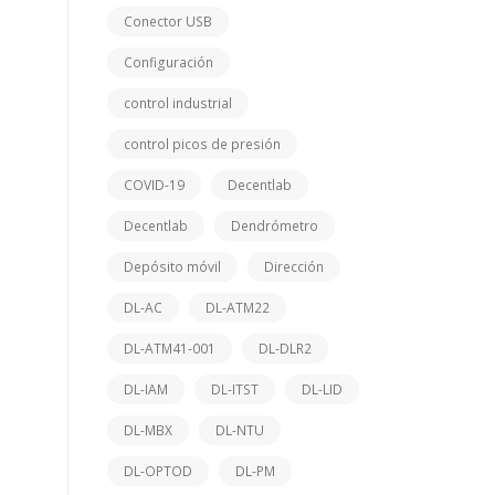
Conector USB
Configuración
control industrial
control picos de presión
COVID-19
Decentlab
Decentlab
Dendrómetro
Depósito móvil
Dirección
DL-AC
DL-ATM22
DL-ATM41-001
DL-DLR2
DL-IAM
DL-ITST
DL-LID
DL-MBX
DL-NTU
DL-OPTOD
DL-PM