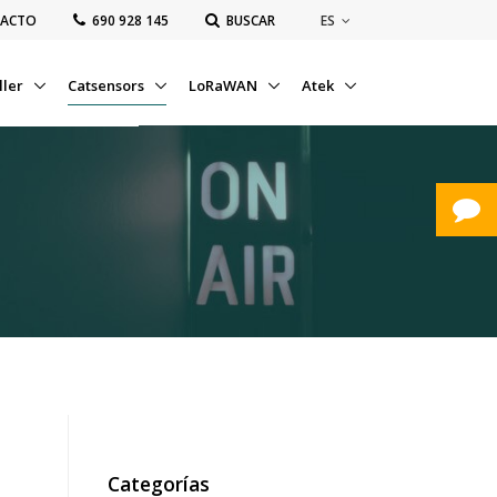
ES
ACTO
‭690 928 145‬
BUSCAR
ller
Catsensors
LoRaWAN
Atek
Categorías