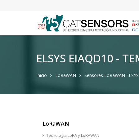
ELSYS EIAQD10 - 
Inicio
LoRaWAN
Sensores LoRaWAN ELSYS
LoRaWAN
Tecnología LoRA y LoRAWAN