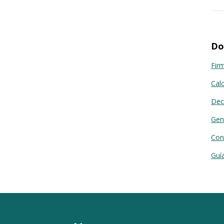
Do
Fir
Cal
Deco
Gen
Con
Guí