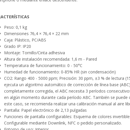
ACTERÍSTICAS
Peso: 0,1 kg
Dimensiones 76,4 × 76,4 × 22 mm
Caja: Plástico, PC/ABS
Grado IP: IP20
Montaje: Tornillo/Cinta adhesiva
Altura de instalación recomendada: 1,6 m - Pared
Temperatura de funcionamiento: 0 - 50°C
Humedad de funcionamiento: 0-85% HR (sin condensación)
CO2: Rango 400 - 5000 ppm; Precisión: 30 ppm, ±3 % de lectura (
ejecuta un algoritmo automático de corrección de línea base (ABC)
completamente corregida, el ABC necesita 3 períodos consecutivos 
en algún momento durante cada período ABC. También se puede c
este caso, se recomienda realizar una calibración manual al aire lib
Pantalla: Papel electrónico de 2,13 pulgadas
Funciones de pantalla configurables: Esquema de colores invertible
Configurable mediante Downlink, NFC o pedido personalizado.
Entorno de uso: Interior