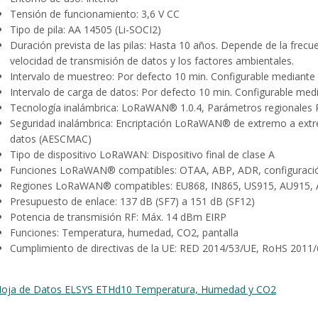
Tensión de funcionamiento: 3,6 V CC
Tipo de pila: AA 14505 (Li-SOCI2)
Duración prevista de las pilas: Hasta 10 años. Depende de la frecue
velocidad de transmisión de datos y los factores ambientales.
Intervalo de muestreo: Por defecto 10 min. Configurable mediante
Intervalo de carga de datos: Por defecto 10 min. Configurable me
Tecnología inalámbrica: LoRaWAN® 1.0.4, Parámetros regionales R
Seguridad inalámbrica: Encriptación LoRaWAN® de extremo a extre
datos (AESCMAC)
Tipo de dispositivo LoRaWAN: Dispositivo final de clase A
Funciones LoRaWAN® compatibles: OTAA, ABP, ADR, configuració
Regiones LoRaWAN® compatibles: EU868, IN865, US915, AU915, 
Presupuesto de enlace: 137 dB (SF7) a 151 dB (SF12)
Potencia de transmisión RF: Máx. 14 dBm EIRP
Funciones: Temperatura, humedad, CO2, pantalla
Cumplimiento de directivas de la UE: RED 2014/53/UE, RoHS 201
oja de Datos ELSYS ETHd10 Temperatura, Humedad y CO2