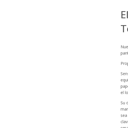
E
T
Nue
pant
Pro
Sen
equ
pap
el 
Su 
man
sea
clav
sma