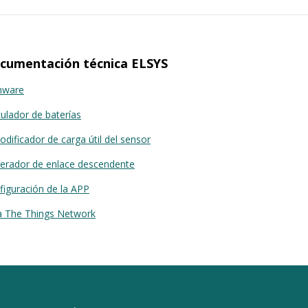
cumentación técnica ELSYS
mware
culador de baterías
dificador de carga útil del sensor
erador de enlace descendente
figuración de la APP
a The Things Network