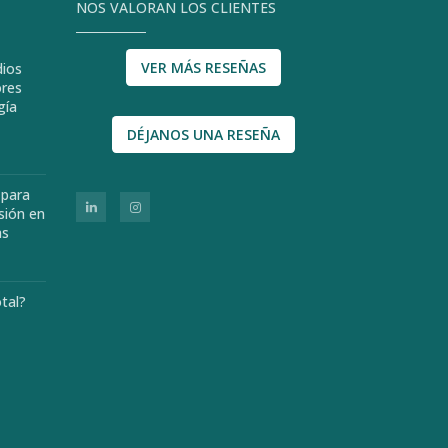
NOS VALORAN LOS CLIENTES
VER MÁS RESEÑAS
dios
ores
gía
DÉJANOS UNA RESEÑA
 para
sión en
as
otal?