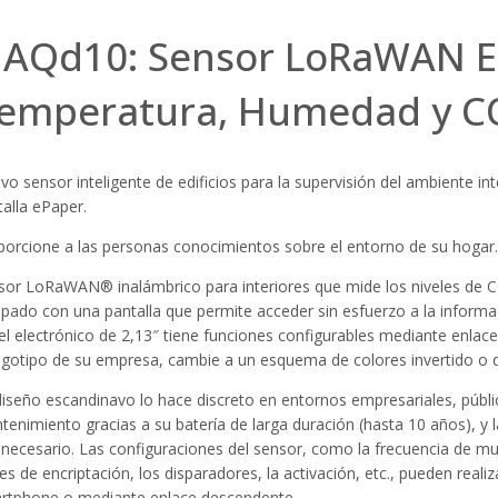
IAQd10: Sensor LoRaWAN E
emperatura, Humedad y CO
vo sensor inteligente de edificios para la supervisión del ambiente i
alla ePaper.
porcione a las personas conocimientos sobre el entorno de su hogar.
sor LoRaWAN® inalámbrico para interiores que mide los niveles de C
ipado con una pantalla que permite acceder sin esfuerzo a la informac
el electrónico de 2,13″ tiene funciones configurables mediante enla
logotipo de su empresa, cambie a un esquema de colores invertido o d
diseño escandinavo lo hace discreto en entornos empresariales, públi
tenimiento gracias a su batería de larga duración (hasta 10 años), y
 necesario. Las configuraciones del sensor, como la frecuencia de mue
es de encriptación, los disparadores, la activación, etc., pueden rea
rtphone o mediante enlace descendente.