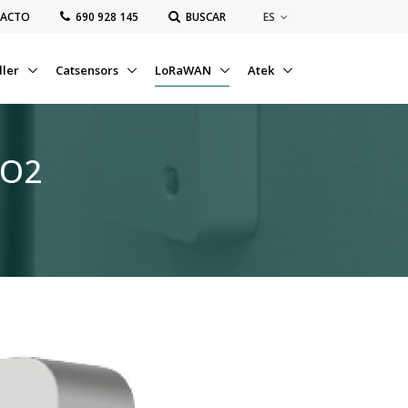
ES
ACTO
‭690 928 145‬
BUSCAR
ller
Catsensors
LoRaWAN
Atek
CO2