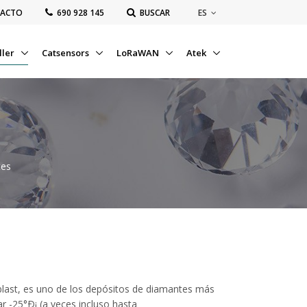
ES
ACTO
‭690 928 145‬
BUSCAR
ller
Catsensors
LoRaWAN
Atek
tes
blast, es uno de los depósitos de diamantes más
r -25°Ð¡ (a veces incluso hasta