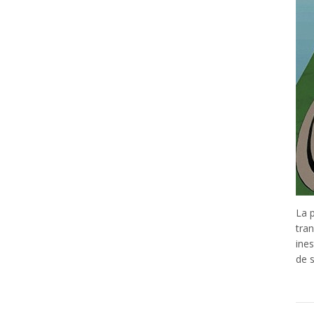
La 
tran
ines
de 