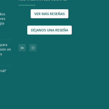
VER MÁS RESEÑAS
dios
ores
gía
DÉJANOS UNA RESEÑA
 para
sión en
as
otal?