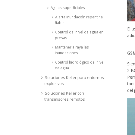
Aguas superficiales
Alerta Inundación repentina
fiable
El 
Control del nivel de agua en
adic
presas
Mantener a raya las
GSM
inundaciones
Control hidrológico del nivel
Sie
de agua
2 B
Per
Soluciones Keller para entornos
explosivos
tan
del 
Soluciones Keller con
transmisores remotos