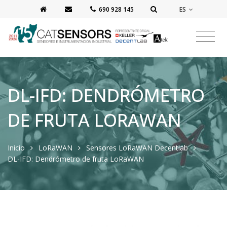
ES
‭690 928 145‬
DL-IFD: DENDRÓMETRO
DE FRUTA LORAWAN
Inicio
LoRaWAN
Sensores LoRaWAN Decentlab
DL-IFD: Dendrómetro de fruta LoRaWAN