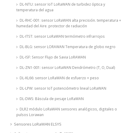
DL-NTU: sensor IoT LoRaWAN de turbidez óptica y
temperatura del agua
DL-RHC-001: sensor LoRaWAN alta precisión. temperatura +
humedad del Aire. protector de radiación
DL-ITST: sensor LoRaWAN termómetro infrarrojos
DL-BLG: sensor LORAWAN Temperatura de globo negro
DL-ISF: Sensor Flujo de Savia LoRAWAN
DL-ZN1-001: sensor LoRaWAN Dendrómetro (T, O, Dual)
DL-KL66: sensor LoRaWAN de esfuerzo + peso
DL-LPW: sensor IoT potenciómetro lineal LoRaWAN
DL-DWS: Báscula de pesaje LoRaWAN
DLR2 módulo LoRaWAN sensores analógicos, digitales o
pulsos Lorawan
Sensores LoRaWAN ELSYS