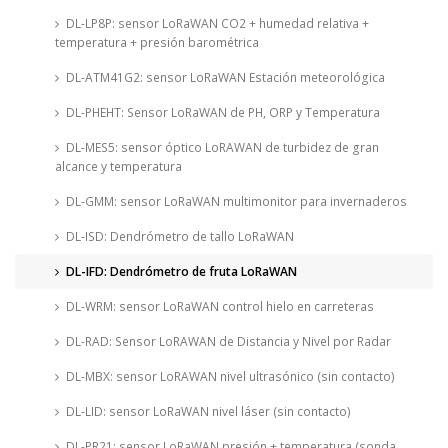
DL-LP8P: sensor LoRaWAN CO2 + humedad relativa +
temperatura + presión barométrica
DL-ATM41G2: sensor LoRaWAN Estación meteorológica
DL-PHEHT: Sensor LoRaWAN de PH, ORP y Temperatura
DL-MES5: sensor óptico LoRAWAN de turbidez de gran
alcance y temperatura
DL-GMM: sensor LoRaWAN multimonitor para invernaderos
DL-ISD: Dendrómetro de tallo LoRaWAN
DL-IFD: Dendrómetro de fruta LoRaWAN
DL-WRM: sensor LoRaWAN control hielo en carreteras
DL-RAD: Sensor LoRAWAN de Distancia y Nivel por Radar
DL-MBX: sensor LoRAWAN nivel ultrasónico (sin contacto)
DL-LID: sensor LoRaWAN nivel láser (sin contacto)
DL-PR21: sensor LoRaWAN presión + temperatura (sonda