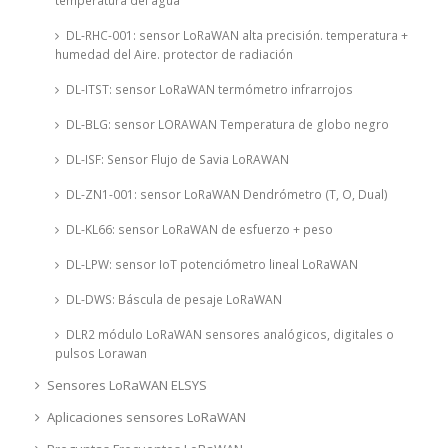
temperatura del agua
DL-RHC-001: sensor LoRaWAN alta precisión. temperatura +
humedad del Aire. protector de radiación
DL-ITST: sensor LoRaWAN termómetro infrarrojos
DL-BLG: sensor LORAWAN Temperatura de globo negro
DL-ISF: Sensor Flujo de Savia LoRAWAN
DL-ZN1-001: sensor LoRaWAN Dendrómetro (T, O, Dual)
DL-KL66: sensor LoRaWAN de esfuerzo + peso
DL-LPW: sensor IoT potenciómetro lineal LoRaWAN
DL-DWS: Báscula de pesaje LoRaWAN
DLR2 módulo LoRaWAN sensores analógicos, digitales o
pulsos Lorawan
Sensores LoRaWAN ELSYS
Aplicaciones sensores LoRaWAN