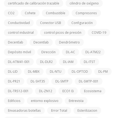
certificado de calibración trazable
cilindro de oxígeno
CO2
Cohete
Combustible
Compresores
Conductividad
Conector USB
Configuración
control industrial
control picos de presión
COVID-19
Decentlab
Decentlab
Dendrómetro
Depósito móvil
Dirección
DL-AC
DL-ATM22
DL-ATM41-001
DL-DLR2
DL-IAM
DL-ITST
DL-LID
DL-MBX
DL-NTU
DL-OPTOD
DL-PM
DL-PR21
DL-SHT35
DL-SMTP
DL-SMTP-001
DL-TRS12-001
DL-ZN12
ECO1 Ei
Ecosistema
Edificios
entorno explosivo
Entrevista
Envasadoras botellas
Error Total
Esterilizacion