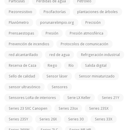
Partículas
Pérdidas de agua
Petróleo
Piezoresistivo
Piscifactorías
plantaciones de árboles
Pluviómetro
porunairelimpio.org
Precisión
Prensaestopas
Presión
Presión atmosférica
Prevención de incendios
Protocolos de comunicación
red alcantarillado
red de agua
Refrigeración industrial
Reserva de Caza
Riego
Río
Salida digital
Sello de calidad
Sensor láser
Sensor miniaturizado
sensor ultrasónico
Sensores
Sensores LoRa de interiores
Serie LX Keller
Series 21Y
Series 23 SXC Canopen
Series 23sx
Series 23SX
Series 23SY
Series 26X
Series 30
Series 33X
Series 36XW
Series 7LC
Series M5 HB