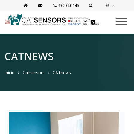
ES
‭690 928 145‬
CATNEWS
Inicio
Catsensors
CATnews