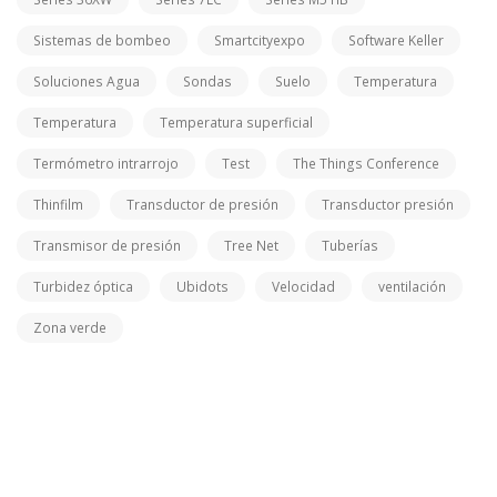
Sistemas de bombeo
Smartcityexpo
Software Keller
Soluciones Agua
Sondas
Suelo
Temperatura
Temperatura
Temperatura superficial
Termómetro intrarrojo
Test
The Things Conference
Thinfilm
Transductor de presión
Transductor presión
Transmisor de presión
Tree Net
Tuberías
Turbidez óptica
Ubidots
Velocidad
ventilación
Zona verde