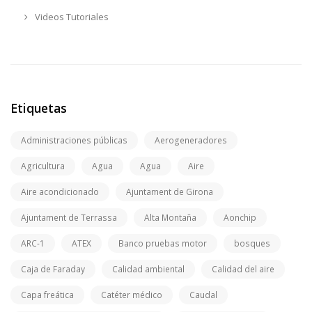
Videos Tutoriales
Etiquetas
Administraciones públicas
Aerogeneradores
Agricultura
Agua
Agua
Aire
Aire acondicionado
Ajuntament de Girona
Ajuntament de Terrassa
Alta Montaña
Aonchip
ARC-1
ATEX
Banco pruebas motor
bosques
Caja de Faraday
Calidad ambiental
Calidad del aire
Capa freática
Catéter médico
Caudal