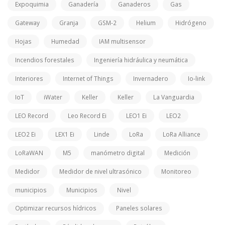
Expoquimia
Ganadería
Ganaderos
Gas
Gateway
Granja
GSM-2
Helium
Hidrógeno
Hojas
Humedad
IAM multisensor
Incendios forestales
Ingeniería hidráulica y neumática
Interiores
Internet of Things
Invernadero
Io-link
IoT
iWater
Keller
Keller
La Vanguardia
LEO Record
Leo Record Ei
LEO1 Ei
LEO2
LEO2 Ei
LEX1 Ei
Linde
LoRa
LoRa Alliance
LoRaWAN
M5
manómetro digital
Medición
Medidor
Medidor de nivel ultrasónico
Monitoreo
municipios
Municipios
Nivel
Optimizar recursos hídricos
Paneles solares