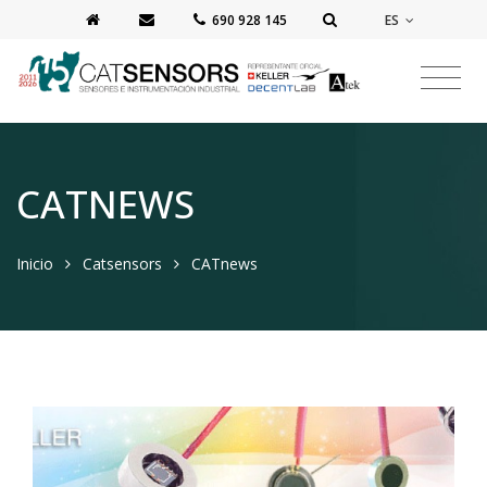
ES
‭690 928 145‬
CATNEWS
Inicio
Catsensors
CATnews