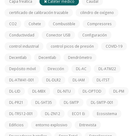
Capa freática
Catéter médico
Caudal
certificado de calibración trazable
cilindro de oxígeno
CO2
Cohete
Combustible
Compresores
Conductividad
Conector USB
Configuración
control industrial
control picos de presión
COVID-19
Decentlab
Decentlab
Dendrómetro
Depósito móvil
Dirección
DL-AC
DL-ATM22
DL-ATM41-001
DL-DLR2
DL-IAM
DL-ITST
DL-LID
DL-MBX
DL-NTU
DL-OPTOD
DL-PM
DL-PR21
DL-SHT35
DL-SMTP
DL-SMTP-001
DL-TRS12-001
DL-ZN12
ECO1 Ei
Ecosistema
Edificios
entorno explosivo
Entrevista