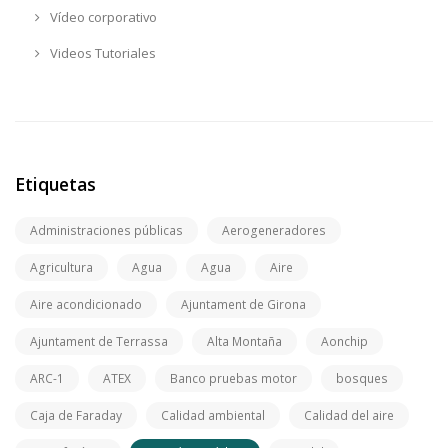
Vídeo corporativo
Videos Tutoriales
Etiquetas
Administraciones públicas
Aerogeneradores
Agricultura
Agua
Agua
Aire
Aire acondicionado
Ajuntament de Girona
Ajuntament de Terrassa
Alta Montaña
Aonchip
ARC-1
ATEX
Banco pruebas motor
bosques
Caja de Faraday
Calidad ambiental
Calidad del aire