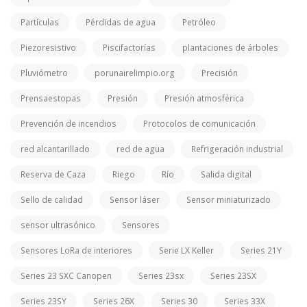
Partículas
Pérdidas de agua
Petróleo
Piezoresistivo
Piscifactorías
plantaciones de árboles
Pluviómetro
porunairelimpio.org
Precisión
Prensaestopas
Presión
Presión atmosférica
Prevención de incendios
Protocolos de comunicación
red alcantarillado
red de agua
Refrigeración industrial
Reserva de Caza
Riego
Río
Salida digital
Sello de calidad
Sensor láser
Sensor miniaturizado
sensor ultrasónico
Sensores
Sensores LoRa de interiores
Serie LX Keller
Series 21Y
Series 23 SXC Canopen
Series 23sx
Series 23SX
Series 23SY
Series 26X
Series 30
Series 33X