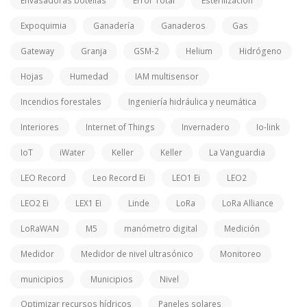
Envasadoras botellas
Error Total
Esterilizacion
Expoquimia
Ganadería
Ganaderos
Gas
Gateway
Granja
GSM-2
Helium
Hidrógeno
Hojas
Humedad
IAM multisensor
Incendios forestales
Ingeniería hidráulica y neumática
Interiores
Internet of Things
Invernadero
Io-link
IoT
iWater
Keller
Keller
La Vanguardia
LEO Record
Leo Record Ei
LEO1 Ei
LEO2
LEO2 Ei
LEX1 Ei
Linde
LoRa
LoRa Alliance
LoRaWAN
M5
manómetro digital
Medición
Medidor
Medidor de nivel ultrasónico
Monitoreo
municipios
Municipios
Nivel
Optimizar recursos hídricos
Paneles solares