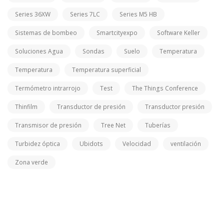
Series 36XW
Series 7LC
Series M5 HB
Sistemas de bombeo
Smartcityexpo
Software Keller
Soluciones Agua
Sondas
Suelo
Temperatura
Temperatura
Temperatura superficial
Termómetro intrarrojo
Test
The Things Conference
Thinfilm
Transductor de presión
Transductor presión
Transmisor de presión
Tree Net
Tuberías
Turbidez óptica
Ubidots
Velocidad
ventilación
Zona verde