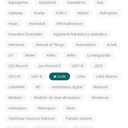
Expoquimia
Ganadería
Ganaderos
Gas
Gateway
Granja
GSM-2
Helium
Hidrógeno
Hojas
Humedad
IAM multisensor
Incendios forestales
Ingeniería hidráulica y neumática
Interiores
Internet of Things
Invernadero
Io-link
IoT
iWater
Keller
Keller
La Vanguardia
LEO Record
Leo Record Ei
LEO1 Ei
LEO2
LEO2 Ei
LEX1 Ei
Linde
LoRa
LoRa Alliance
LoRaWAN
M5
manómetro digital
Medición
Medidor
Medidor de nivel ultrasónico
Monitoreo
municipios
Municipios
Nivel
Optimizar recursos hídricos
Paneles solares