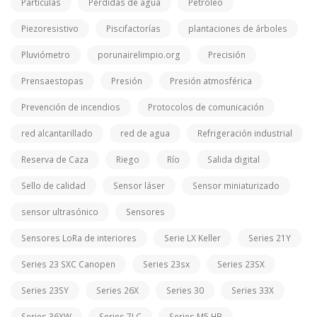
Partículas
Pérdidas de agua
Petróleo
Piezoresistivo
Piscifactorías
plantaciones de árboles
Pluviómetro
porunairelimpio.org
Precisión
Prensaestopas
Presión
Presión atmosférica
Prevención de incendios
Protocolos de comunicación
red alcantarillado
red de agua
Refrigeración industrial
Reserva de Caza
Riego
Río
Salida digital
Sello de calidad
Sensor láser
Sensor miniaturizado
sensor ultrasónico
Sensores
Sensores LoRa de interiores
Serie LX Keller
Series 21Y
Series 23 SXC Canopen
Series 23sx
Series 23SX
Series 23SY
Series 26X
Series 30
Series 33X
Series 36XW
Series 7LC
Series M5 HB