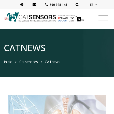
ES
‭690 928 145‬
CATNEWS
Inicio
Catsensors
CATnews