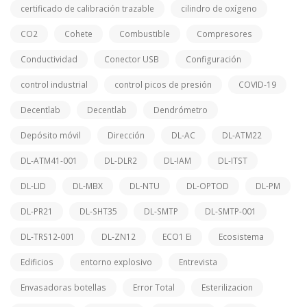
certificado de calibración trazable
cilindro de oxígeno
CO2
Cohete
Combustible
Compresores
Conductividad
Conector USB
Configuración
control industrial
control picos de presión
COVID-19
Decentlab
Decentlab
Dendrómetro
Depósito móvil
Dirección
DL-AC
DL-ATM22
DL-ATM41-001
DL-DLR2
DL-IAM
DL-ITST
DL-LID
DL-MBX
DL-NTU
DL-OPTOD
DL-PM
DL-PR21
DL-SHT35
DL-SMTP
DL-SMTP-001
DL-TRS12-001
DL-ZN12
ECO1 Ei
Ecosistema
Edificios
entorno explosivo
Entrevista
Envasadoras botellas
Error Total
Esterilizacion