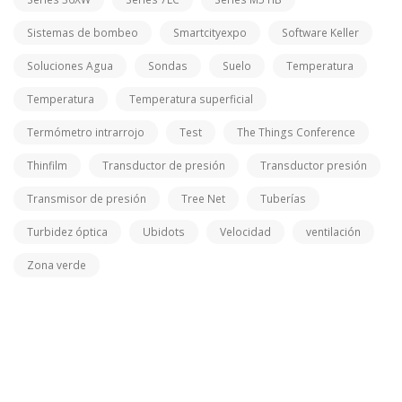
Sistemas de bombeo
Smartcityexpo
Software Keller
Soluciones Agua
Sondas
Suelo
Temperatura
Temperatura
Temperatura superficial
Termómetro intrarrojo
Test
The Things Conference
Thinfilm
Transductor de presión
Transductor presión
Transmisor de presión
Tree Net
Tuberías
Turbidez óptica
Ubidots
Velocidad
ventilación
Zona verde