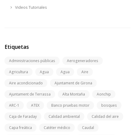
Videos Tutoriales
Etiquetas
Administraciones públicas
Aerogeneradores
Agricultura
Agua
Agua
Aire
Aire acondicionado
Ajuntament de Girona
Ajuntament de Terrassa
Alta Montaña
Aonchip
ARC-1
ATEX
Banco pruebas motor
bosques
Caja de Faraday
Calidad ambiental
Calidad del aire
Capa freática
Catéter médico
Caudal