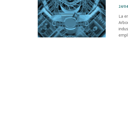
24/0
La e
Arbo
indu
emple