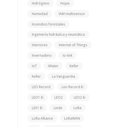
Hidrógeno
Hojas
Humedad
IAM multisensor
Incendios forestales
Ingeniería hidráulica y neumática
Interiores
Internet of Things
Invernadero
Io-link
IoT
iWater
Keller
Keller
La Vanguardia
LEO Record
Leo Record Ei
LEO1 Ei
LEO2
LEO2 Ei
LEX1 Ei
Linde
LoRa
LoRa Alliance
LoRaWAN