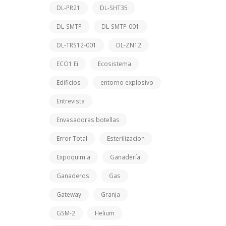
DL-PR21
DL-SHT35
DL-SMTP
DL-SMTP-001
DL-TRS12-001
DL-ZN12
ECO1 Ei
Ecosistema
Edificios
entorno explosivo
Entrevista
Envasadoras botellas
Error Total
Esterilizacion
Expoquimia
Ganadería
Ganaderos
Gas
Gateway
Granja
GSM-2
Helium