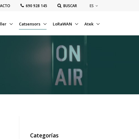
ES
ACTO
‭690 928 145‬
BUSCAR
ller
Catsensors
LoRaWAN
Atek
Categorías