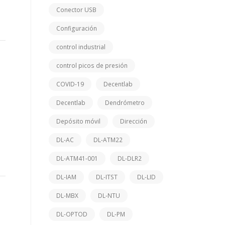
Conector USB
Configuración
control industrial
control picos de presión
COVID-19
Decentlab
Decentlab
Dendrómetro
Depósito móvil
Dirección
DL-AC
DL-ATM22
DL-ATM41-001
DL-DLR2
DL-IAM
DL-ITST
DL-LID
DL-MBX
DL-NTU
DL-OPTOD
DL-PM