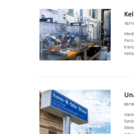
Kel
10/1
Medir
Pero
tran
Vette
Una
03/1
Hann
fund
Wint