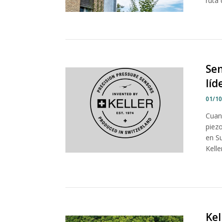
ruta 
Se
líd
01/1
Cuan
piezo
en S
Kell
Kel