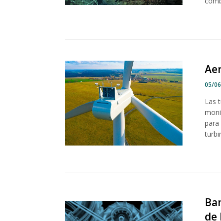
combu
Aer
05/0
Las 
moni
para
turbi
Ban
de 