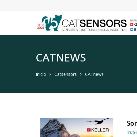
CATNEWS
Inicio
Catsensors
CATnews
Som
13/0