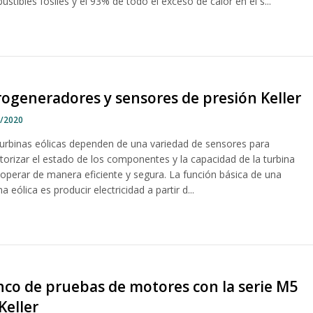
stibles fósiles y el 93% de todo el exceso de calor en el s...
ogeneradores y sensores de presión Keller
6/2020
turbinas eólicas dependen de una variedad de sensores para
torizar el estado de los componentes y la capacidad de la turbina
 operar de manera eficiente y segura. La función básica de una
na eólica es producir electricidad a partir d...
co de pruebas de motores con la serie M5
Keller