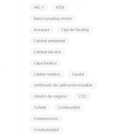
ARC-1
ATEX
Banco pruebas motor
bosques
Caja de Faraday
Calidad ambiental
Calidad del aire
Capa freática
Catéter médico
Caudal
certificado de calibración trazable
cilindro de oxígeno
CO2
Cohete
Combustible
Compresores
Conductividad