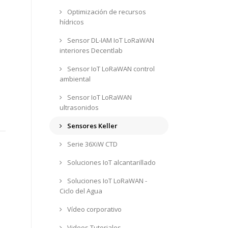
Optimización de recursos
hídricos
Sensor DL-IAM IoT LoRaWAN
interiores Decentlab
Sensor IoT LoRaWAN control
ambiental
Sensor IoT LoRaWAN
ultrasonidos
Sensores Keller
Serie 36XiW CTD
Soluciones IoT alcantarillado
Soluciones IoT LoRaWAN -
Ciclo del Agua
Vídeo corporativo
Videos Tutoriales