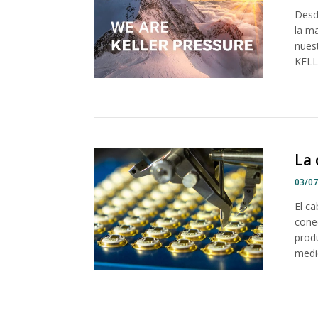
Desd
la m
nuest
KELL
La 
03/0
El c
conec
prod
medic