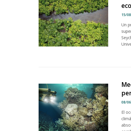
ec
15/0
Un pr
super
Seyc
Unive
Med
per
08/0
El o
clim
abso