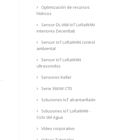
Optimización de recursos
hídricos
Sensor DL-IAM IoT LoRaWAN
interiores Decentlab
Sensor IoT LoRaWAN control
ambiental
Sensor IoT LoRaWAN
ultrasonidos
Sensores Keller
Serie 36XiW CTD
Soluciones IoT alcantarillado
Soluciones IoT LoRaWAN -
Ciclo del Agua
Vídeo corporativo
Videos Tutoriales