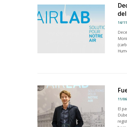
Dec
del
14/1
Dece
Moni
(car
Hume
Fue
11/0
El pa
Dübe
regis