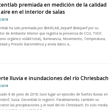
entlab premiada en medición de la calidad
 aire en el interior de salas
1/2018
ntlab ha sido premiada por @AIRLAB_Airparif @Airparif por su
tor de Ambiente Interior que registra la presencia de CO2, TVOC
bono orgánico volátil total), Iluminancia, Movimiento, Temperatura,
dad y Presión Barométrica y envía datos a...
rte lluvia e inundaciones del río Chriesbach
6/2018
sado 8 de junio de 2018, tuvo lugar un episodio de fuertes lluvias en
ndorf, Suiza. Decentlab lo registró. Paralelamente, también se
traron las precipitaciones y el nivel del río Chriesbach. En solo media