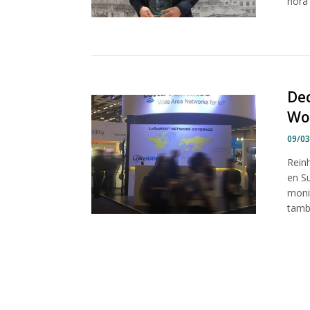
hora 
Dec
Wo
09/0
Reinh
en S
monit
tambi