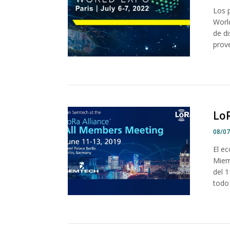
Los 
Worl
de di
prove
LoR
08/0
El e
Miem
del 
todo 