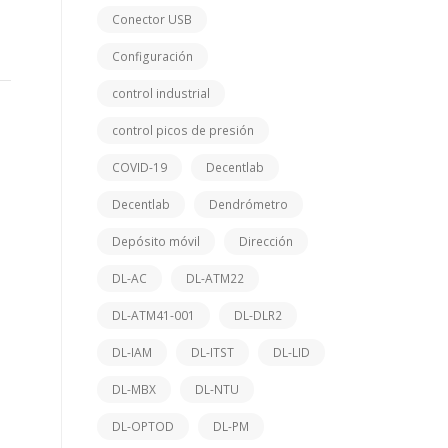
Conector USB
Configuración
control industrial
control picos de presión
COVID-19
Decentlab
Decentlab
Dendrómetro
Depósito móvil
Dirección
DL-AC
DL-ATM22
DL-ATM41-001
DL-DLR2
DL-IAM
DL-ITST
DL-LID
DL-MBX
DL-NTU
DL-OPTOD
DL-PM