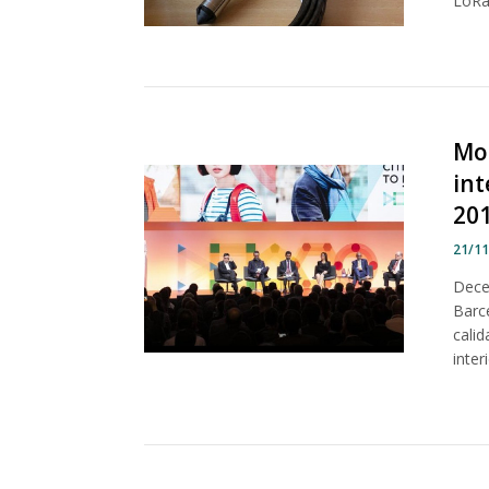
LoRa
Mo
int
20
21/1
Dece
Barc
calid
inte