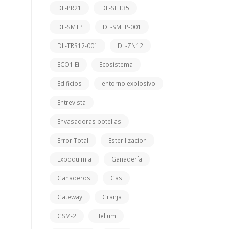
DL-PR21
DL-SHT35
DL-SMTP
DL-SMTP-001
DL-TRS12-001
DL-ZN12
ECO1 Ei
Ecosistema
Edificios
entorno explosivo
Entrevista
Envasadoras botellas
Error Total
Esterilizacion
Expoquimia
Ganadería
Ganaderos
Gas
Gateway
Granja
GSM-2
Helium