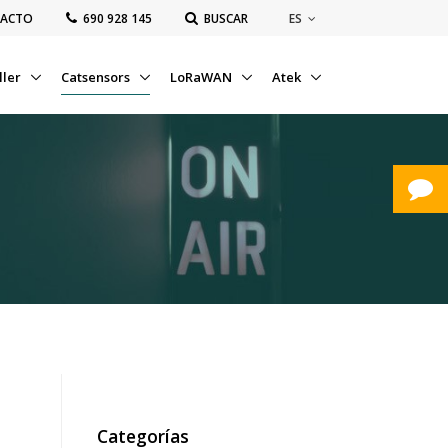
ES
ACTO
‭690 928 145‬
BUSCAR
ller
Catsensors
LoRaWAN
Atek
Categorías