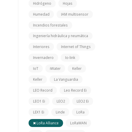
Hidrógeno
Hojas
Humedad
IAM multisensor
Incendios forestales
Ingeniería hidráulica y neumática
Interiores
Internet of Things
Invernadero
Io-link
IoT
iWater
Keller
Keller
La Vanguardia
LEO Record
Leo Record Ei
LEO1 Ei
LEO2
LEO2 Ei
LEX1 Ei
Linde
LoRa
LoRa Alliance
LoRaWAN