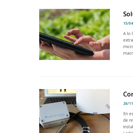
Sol
15/0
A lo
extra
micr
macr
Co
26/1
En es
de n
insta