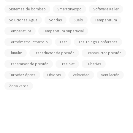
Sistemas de bombeo
Smartcityexpo
Software Keller
Soluciones Agua
Sondas
Suelo
Temperatura
Temperatura
Temperatura superficial
Termómetro intrarrojo
Test
The Things Conference
Thinfilm
Transductor de presión
Transductor presión
Transmisor de presión
Tree Net
Tuberías
Turbidez óptica
Ubidots
Velocidad
ventilación
Zona verde