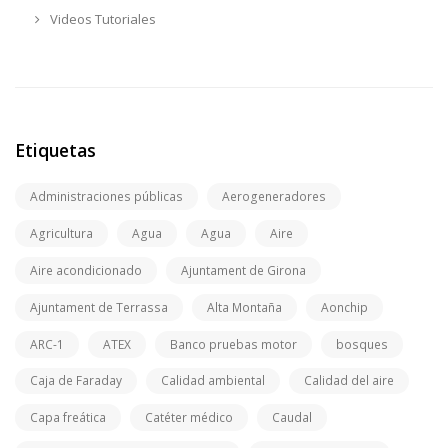
Videos Tutoriales
Etiquetas
Administraciones públicas
Aerogeneradores
Agricultura
Agua
Agua
Aire
Aire acondicionado
Ajuntament de Girona
Ajuntament de Terrassa
Alta Montaña
Aonchip
ARC-1
ATEX
Banco pruebas motor
bosques
Caja de Faraday
Calidad ambiental
Calidad del aire
Capa freática
Catéter médico
Caudal