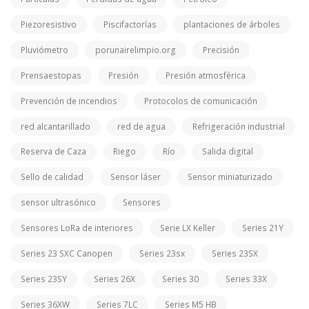
Piezoresistivo
Piscifactorías
plantaciones de árboles
Pluviómetro
porunairelimpio.org
Precisión
Prensaestopas
Presión
Presión atmosférica
Prevención de incendios
Protocolos de comunicación
red alcantarillado
red de agua
Refrigeración industrial
Reserva de Caza
Riego
Río
Salida digital
Sello de calidad
Sensor láser
Sensor miniaturizado
sensor ultrasónico
Sensores
Sensores LoRa de interiores
Serie LX Keller
Series 21Y
Series 23 SXC Canopen
Series 23sx
Series 23SX
Series 23SY
Series 26X
Series 30
Series 33X
Series 36XW
Series 7LC
Series M5 HB