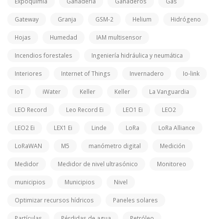
Expoquimia
Ganadería
Ganaderos
Gas
Gateway
Granja
GSM-2
Helium
Hidrógeno
Hojas
Humedad
IAM multisensor
Incendios forestales
Ingeniería hidráulica y neumática
Interiores
Internet of Things
Invernadero
Io-link
IoT
iWater
Keller
Keller
La Vanguardia
LEO Record
Leo Record Ei
LEO1 Ei
LEO2
LEO2 Ei
LEX1 Ei
Linde
LoRa
LoRa Alliance
LoRaWAN
M5
manómetro digital
Medición
Medidor
Medidor de nivel ultrasónico
Monitoreo
municipios
Municipios
Nivel
Optimizar recursos hídricos
Paneles solares
Partículas
Pérdidas de agua
Petróleo