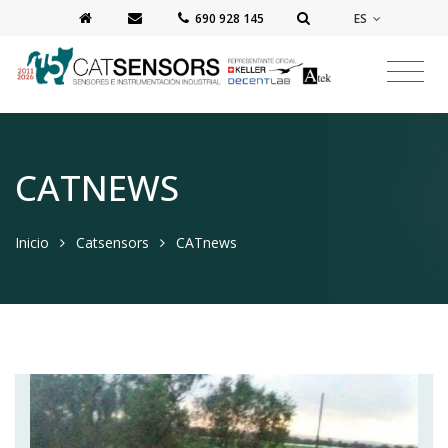
ES
‭690 928 145‬
CATNEWS
Inicio
Catsensors
CATnews