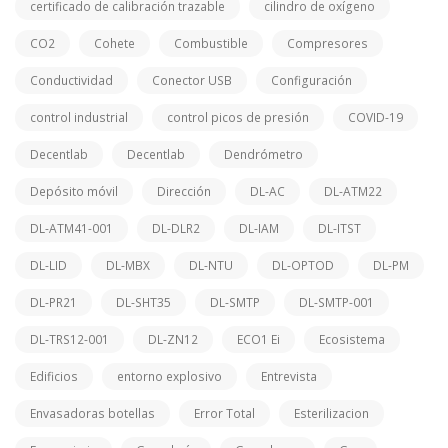
certificado de calibración trazable
cilindro de oxígeno
CO2
Cohete
Combustible
Compresores
Conductividad
Conector USB
Configuración
control industrial
control picos de presión
COVID-19
Decentlab
Decentlab
Dendrómetro
Depósito móvil
Dirección
DL-AC
DL-ATM22
DL-ATM41-001
DL-DLR2
DL-IAM
DL-ITST
DL-LID
DL-MBX
DL-NTU
DL-OPTOD
DL-PM
DL-PR21
DL-SHT35
DL-SMTP
DL-SMTP-001
DL-TRS12-001
DL-ZN12
ECO1 Ei
Ecosistema
Edificios
entorno explosivo
Entrevista
Envasadoras botellas
Error Total
Esterilizacion