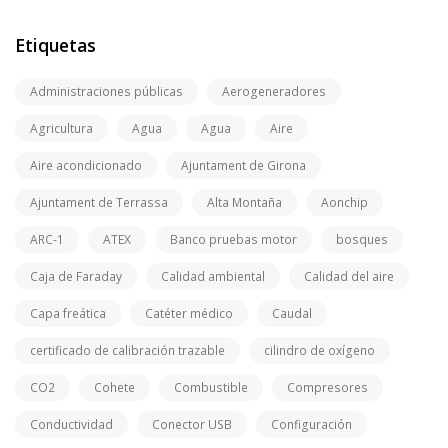
Etiquetas
Administraciones públicas
Aerogeneradores
Agricultura
Agua
Agua
Aire
Aire acondicionado
Ajuntament de Girona
Ajuntament de Terrassa
Alta Montaña
Aonchip
ARC-1
ATEX
Banco pruebas motor
bosques
Caja de Faraday
Calidad ambiental
Calidad del aire
Capa freática
Catéter médico
Caudal
certificado de calibración trazable
cilindro de oxígeno
CO2
Cohete
Combustible
Compresores
Conductividad
Conector USB
Configuración