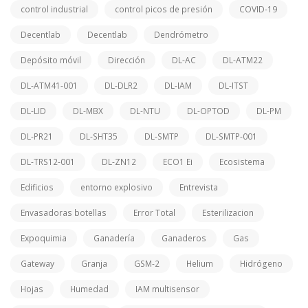
control industrial
control picos de presión
COVID-19
Decentlab
Decentlab
Dendrómetro
Depósito móvil
Dirección
DL-AC
DL-ATM22
DL-ATM41-001
DL-DLR2
DL-IAM
DL-ITST
DL-LID
DL-MBX
DL-NTU
DL-OPTOD
DL-PM
DL-PR21
DL-SHT35
DL-SMTP
DL-SMTP-001
DL-TRS12-001
DL-ZN12
ECO1 Ei
Ecosistema
Edificios
entorno explosivo
Entrevista
Envasadoras botellas
Error Total
Esterilizacion
Expoquimia
Ganadería
Ganaderos
Gas
Gateway
Granja
GSM-2
Helium
Hidrógeno
Hojas
Humedad
IAM multisensor