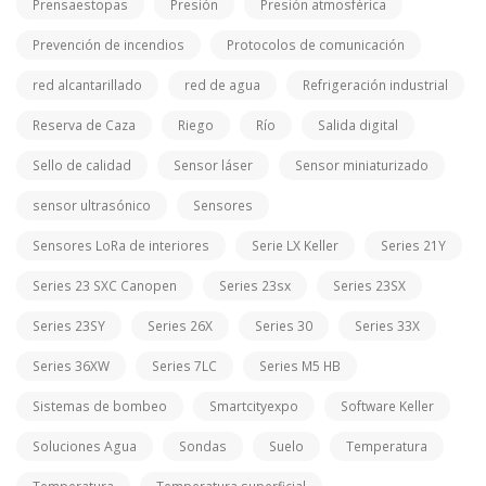
Prensaestopas
Presión
Presión atmosférica
Prevención de incendios
Protocolos de comunicación
red alcantarillado
red de agua
Refrigeración industrial
Reserva de Caza
Riego
Río
Salida digital
Sello de calidad
Sensor láser
Sensor miniaturizado
sensor ultrasónico
Sensores
Sensores LoRa de interiores
Serie LX Keller
Series 21Y
Series 23 SXC Canopen
Series 23sx
Series 23SX
Series 23SY
Series 26X
Series 30
Series 33X
Series 36XW
Series 7LC
Series M5 HB
Sistemas de bombeo
Smartcityexpo
Software Keller
Soluciones Agua
Sondas
Suelo
Temperatura