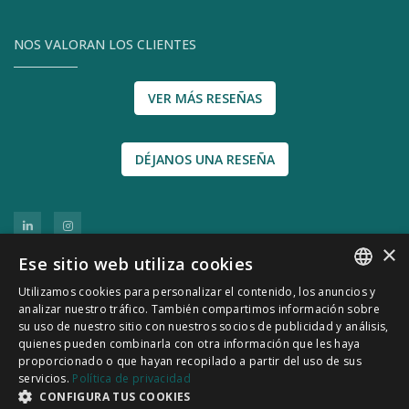
NOS VALORAN LOS CLIENTES
VER MÁS RESEÑAS
DÉJANOS UNA RESEÑA
×
Ese sitio web utiliza cookies
Utilizamos cookies para personalizar el contenido, los anuncios y
SPANISH
analizar nuestro tráfico. También compartimos información sobre
su uso de nuestro sitio con nuestros socios de publicidad y análisis,
CATALÀ
quienes pueden combinarla con otra información que les haya
© 2011-2026 CATSENSORS - Sensores e
proporcionado o que hayan recopilado a partir del uso de sus
servicios.
Política de privacidad
instrumentación industrial
CONFIGURA TUS COOKIES
Política de Privacidad
|
Política de Cookies
|
Aviso Legal