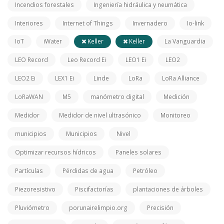
Incendios forestales
Ingeniería hidráulica y neumática
Interiores
Internet of Things
Invernadero
Io-link
IoT
iWater
Keller
Keller
La Vanguardia
LEO Record
Leo Record Ei
LEO1 Ei
LEO2
LEO2 Ei
LEX1 Ei
Linde
LoRa
LoRa Alliance
LoRaWAN
M5
manómetro digital
Medición
Medidor
Medidor de nivel ultrasónico
Monitoreo
municipios
Municipios
Nivel
Optimizar recursos hídricos
Paneles solares
Partículas
Pérdidas de agua
Petróleo
Piezoresistivo
Piscifactorías
plantaciones de árboles
Pluviómetro
porunairelimpio.org
Precisión