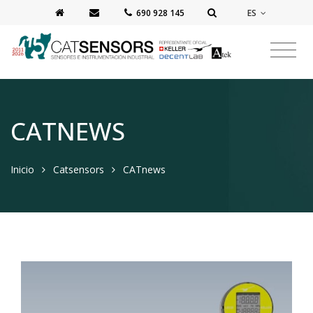
ES
‭690 928 145‬
CATNEWS
Inicio
Catsensors
CATnews