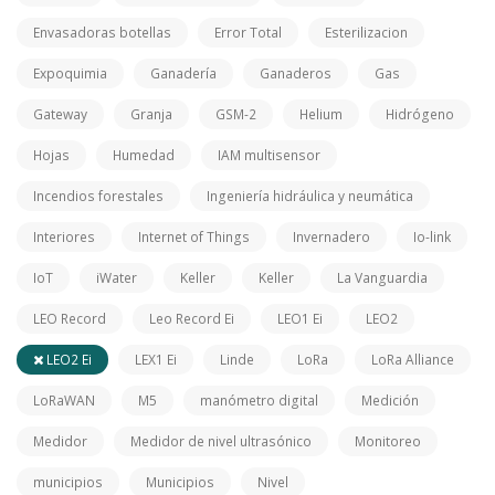
Envasadoras botellas
Error Total
Esterilizacion
Expoquimia
Ganadería
Ganaderos
Gas
Gateway
Granja
GSM-2
Helium
Hidrógeno
Hojas
Humedad
IAM multisensor
Incendios forestales
Ingeniería hidráulica y neumática
Interiores
Internet of Things
Invernadero
Io-link
IoT
iWater
Keller
Keller
La Vanguardia
LEO Record
Leo Record Ei
LEO1 Ei
LEO2
LEO2 Ei
LEX1 Ei
Linde
LoRa
LoRa Alliance
LoRaWAN
M5
manómetro digital
Medición
Medidor
Medidor de nivel ultrasónico
Monitoreo
municipios
Municipios
Nivel