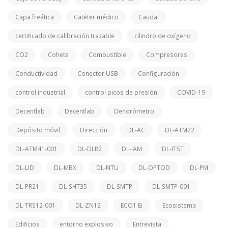
Capa freática
Catéter médico
Caudal
certificado de calibración trazable
cilindro de oxígeno
CO2
Cohete
Combustible
Compresores
Conductividad
Conector USB
Configuración
control industrial
control picos de presión
COVID-19
Decentlab
Decentlab
Dendrómetro
Depósito móvil
Dirección
DL-AC
DL-ATM22
DL-ATM41-001
DL-DLR2
DL-IAM
DL-ITST
DL-LID
DL-MBX
DL-NTU
DL-OPTOD
DL-PM
DL-PR21
DL-SHT35
DL-SMTP
DL-SMTP-001
DL-TRS12-001
DL-ZN12
ECO1 Ei
Ecosistema
Edificios
entorno explosivo
Entrevista