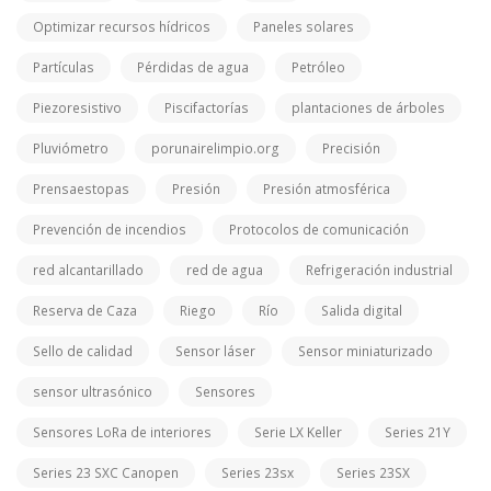
Optimizar recursos hídricos
Paneles solares
Partículas
Pérdidas de agua
Petróleo
Piezoresistivo
Piscifactorías
plantaciones de árboles
Pluviómetro
porunairelimpio.org
Precisión
Prensaestopas
Presión
Presión atmosférica
Prevención de incendios
Protocolos de comunicación
red alcantarillado
red de agua
Refrigeración industrial
Reserva de Caza
Riego
Río
Salida digital
Sello de calidad
Sensor láser
Sensor miniaturizado
sensor ultrasónico
Sensores
Sensores LoRa de interiores
Serie LX Keller
Series 21Y
Series 23 SXC Canopen
Series 23sx
Series 23SX