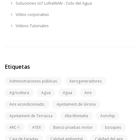
Soluciones IoT LoRaWAN - Ciclo del Agua
Vídeo corporativo
Videos Tutoriales
Etiquetas
Administraciones públicas
Aerogeneradores
Agricultura
Agua
Agua
Aire
Aire acondicionado
Ajuntament de Girona
Ajuntament de Terrassa
Alta Montaña
Aonchip
ARC-1
ATEX
Banco pruebas motor
bosques
Caja de Faraday
Calidad ambiental
Calidad del aire