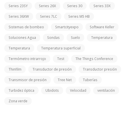
Series 23SY
Series 26X
Series 30
Series 33X
Series 36XW
Series 7LC
Series M5 HB
Sistemas de bombeo
Smartcityexpo
Software Keller
Soluciones Agua
Sondas
Suelo
Temperatura
Temperatura
Temperatura superficial
Termómetro intrarrojo
Test
The Things Conference
Thinfilm
Transductor de presión
Transductor presión
Transmisor de presión
Tree Net
Tuberías
Turbidez óptica
Ubidots
Velocidad
ventilación
Zona verde