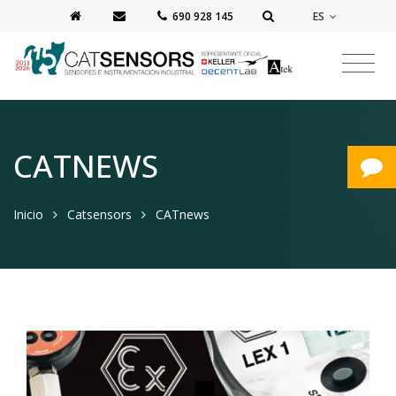
ES
‭690 928 145‬
CATNEWS
Inicio
Catsensors
CATnews