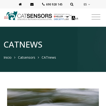
ES
‭690 928 145‬
CATNEWS
Inicio
Catsensors
CATnews