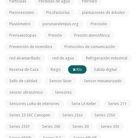
Partículas
Pérdidas de agua
Petróleo
Piezoresistivo
Piscifactorías
plantaciones de árboles
Pluviómetro
porunairelimpio.org
Precisión
Prensaestopas
Presión
Presión atmosférica
Prevención de incendios
Protocolos de comunicación
red alcantarillado
red de agua
Refrigeración industrial
Reserva de Caza
Riego
Río
Salida digital
Sello de calidad
Sensor láser
Sensor miniaturizado
sensor ultrasónico
Sensores
Sensores LoRa de interiores
Serie LX Keller
Series 21Y
Series 23 SXC Canopen
Series 23sx
Series 23SX
Series 23SY
Series 26X
Series 30
Series 33X
Series 36XW
Series 7LC
Series M5 HB