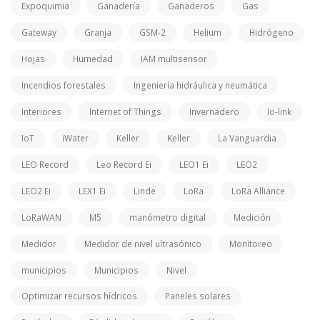
Expoquimia
Ganadería
Ganaderos
Gas
Gateway
Granja
GSM-2
Helium
Hidrógeno
Hojas
Humedad
IAM multisensor
Incendios forestales
Ingeniería hidráulica y neumática
Interiores
Internet of Things
Invernadero
Io-link
IoT
iWater
Keller
Keller
La Vanguardia
LEO Record
Leo Record Ei
LEO1 Ei
LEO2
LEO2 Ei
LEX1 Ei
Linde
LoRa
LoRa Alliance
LoRaWAN
M5
manómetro digital
Medición
Medidor
Medidor de nivel ultrasónico
Monitoreo
municipios
Municipios
Nivel
Optimizar recursos hídricos
Paneles solares