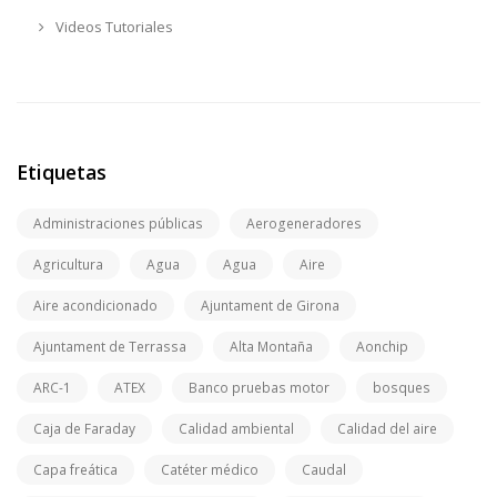
Videos Tutoriales
Etiquetas
Administraciones públicas
Aerogeneradores
Agricultura
Agua
Agua
Aire
Aire acondicionado
Ajuntament de Girona
Ajuntament de Terrassa
Alta Montaña
Aonchip
ARC-1
ATEX
Banco pruebas motor
bosques
Caja de Faraday
Calidad ambiental
Calidad del aire
Capa freática
Catéter médico
Caudal