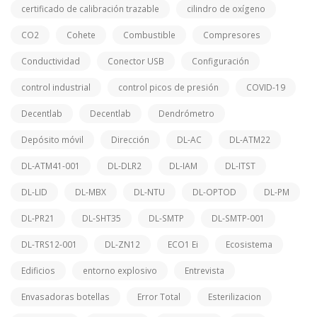
certificado de calibración trazable
cilindro de oxígeno
CO2
Cohete
Combustible
Compresores
Conductividad
Conector USB
Configuración
control industrial
control picos de presión
COVID-19
Decentlab
Decentlab
Dendrómetro
Depósito móvil
Dirección
DL-AC
DL-ATM22
DL-ATM41-001
DL-DLR2
DL-IAM
DL-ITST
DL-LID
DL-MBX
DL-NTU
DL-OPTOD
DL-PM
DL-PR21
DL-SHT35
DL-SMTP
DL-SMTP-001
DL-TRS12-001
DL-ZN12
ECO1 Ei
Ecosistema
Edificios
entorno explosivo
Entrevista
Envasadoras botellas
Error Total
Esterilizacion