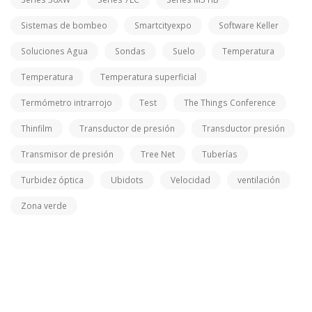
Sistemas de bombeo
Smartcityexpo
Software Keller
Soluciones Agua
Sondas
Suelo
Temperatura
Temperatura
Temperatura superficial
Termómetro intrarrojo
Test
The Things Conference
Thinfilm
Transductor de presión
Transductor presión
Transmisor de presión
Tree Net
Tuberías
Turbidez óptica
Ubidots
Velocidad
ventilación
Zona verde