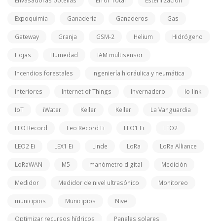
Envasadoras botellas
Error Total
Esterilizacion
Expoquimia
Ganadería
Ganaderos
Gas
Gateway
Granja
GSM-2
Helium
Hidrógeno
Hojas
Humedad
IAM multisensor
Incendios forestales
Ingeniería hidráulica y neumática
Interiores
Internet of Things
Invernadero
Io-link
IoT
iWater
Keller
Keller
La Vanguardia
LEO Record
Leo Record Ei
LEO1 Ei
LEO2
LEO2 Ei
LEX1 Ei
Linde
LoRa
LoRa Alliance
LoRaWAN
M5
manómetro digital
Medición
Medidor
Medidor de nivel ultrasónico
Monitoreo
municipios
Municipios
Nivel
Optimizar recursos hídricos
Paneles solares