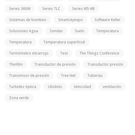
Series 36XW
Series 7LC
Series M5 HB
Sistemas de bombeo
Smartcityexpo
Software Keller
Soluciones Agua
Sondas
Suelo
Temperatura
Temperatura
Temperatura superficial
Termómetro intrarrojo
Test
The Things Conference
Thinfilm
Transductor de presión
Transductor presión
Transmisor de presión
Tree Net
Tuberías
Turbidez óptica
Ubidots
Velocidad
ventilación
Zona verde