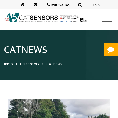
ES
‭690 928 145‬
CATNEWS
Inicio
Catsensors
CATnews