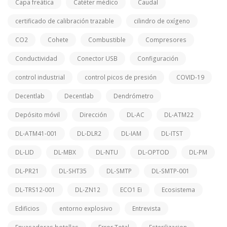
Capa freática
Catéter médico
Caudal
certificado de calibración trazable
cilindro de oxígeno
CO2
Cohete
Combustible
Compresores
Conductividad
Conector USB
Configuración
control industrial
control picos de presión
COVID-19
Decentlab
Decentlab
Dendrómetro
Depósito móvil
Dirección
DL-AC
DL-ATM22
DL-ATM41-001
DL-DLR2
DL-IAM
DL-ITST
DL-LID
DL-MBX
DL-NTU
DL-OPTOD
DL-PM
DL-PR21
DL-SHT35
DL-SMTP
DL-SMTP-001
DL-TRS12-001
DL-ZN12
ECO1 Ei
Ecosistema
Edificios
entorno explosivo
Entrevista