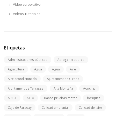
Vídeo corporativo
Videos Tutoriales
Etiquetas
Administraciones públicas
Aerogeneradores
Agricultura
Agua
Agua
Aire
Aire acondicionado
Ajuntament de Girona
Ajuntament de Terrassa
Alta Montaña
Aonchip
ARC-1
ATEX
Banco pruebas motor
bosques
Caja de Faraday
Calidad ambiental
Calidad del aire