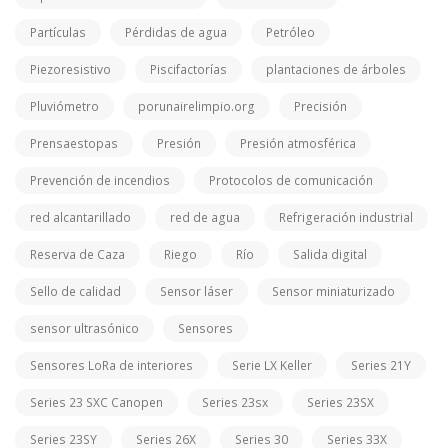
Partículas
Pérdidas de agua
Petróleo
Piezoresistivo
Piscifactorías
plantaciones de árboles
Pluviómetro
porunairelimpio.org
Precisión
Prensaestopas
Presión
Presión atmosférica
Prevención de incendios
Protocolos de comunicación
red alcantarillado
red de agua
Refrigeración industrial
Reserva de Caza
Riego
Río
Salida digital
Sello de calidad
Sensor láser
Sensor miniaturizado
sensor ultrasónico
Sensores
Sensores LoRa de interiores
Serie LX Keller
Series 21Y
Series 23 SXC Canopen
Series 23sx
Series 23SX
Series 23SY
Series 26X
Series 30
Series 33X