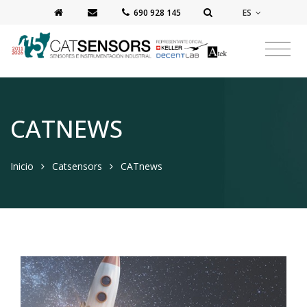
ES
‭690 928 145‬
CATNEWS
Inicio
Catsensors
CATnews