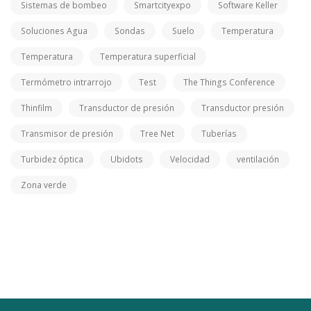
Sistemas de bombeo
Smartcityexpo
Software Keller
Soluciones Agua
Sondas
Suelo
Temperatura
Temperatura
Temperatura superficial
Termómetro intrarrojo
Test
The Things Conference
Thinfilm
Transductor de presión
Transductor presión
Transmisor de presión
Tree Net
Tuberías
Turbidez óptica
Ubidots
Velocidad
ventilación
Zona verde