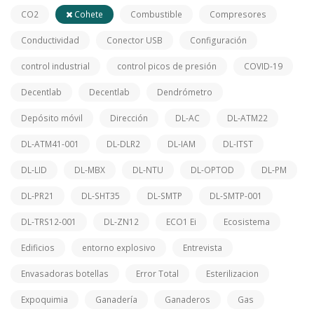
CO2
Cohete
Combustible
Compresores
Conductividad
Conector USB
Configuración
control industrial
control picos de presión
COVID-19
Decentlab
Decentlab
Dendrómetro
Depósito móvil
Dirección
DL-AC
DL-ATM22
DL-ATM41-001
DL-DLR2
DL-IAM
DL-ITST
DL-LID
DL-MBX
DL-NTU
DL-OPTOD
DL-PM
DL-PR21
DL-SHT35
DL-SMTP
DL-SMTP-001
DL-TRS12-001
DL-ZN12
ECO1 Ei
Ecosistema
Edificios
entorno explosivo
Entrevista
Envasadoras botellas
Error Total
Esterilizacion
Expoquimia
Ganadería
Ganaderos
Gas