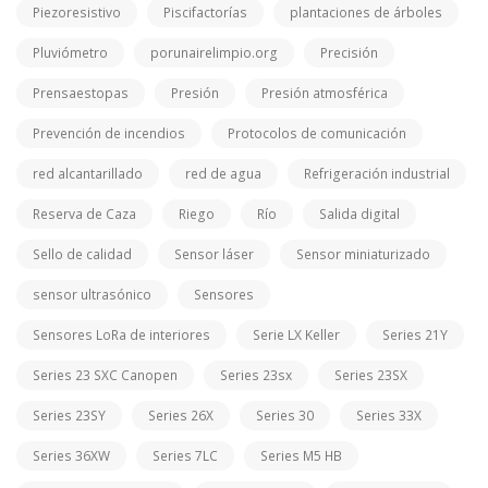
Piezoresistivo
Piscifactorías
plantaciones de árboles
Pluviómetro
porunairelimpio.org
Precisión
Prensaestopas
Presión
Presión atmosférica
Prevención de incendios
Protocolos de comunicación
red alcantarillado
red de agua
Refrigeración industrial
Reserva de Caza
Riego
Río
Salida digital
Sello de calidad
Sensor láser
Sensor miniaturizado
sensor ultrasónico
Sensores
Sensores LoRa de interiores
Serie LX Keller
Series 21Y
Series 23 SXC Canopen
Series 23sx
Series 23SX
Series 23SY
Series 26X
Series 30
Series 33X
Series 36XW
Series 7LC
Series M5 HB