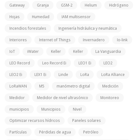
Gateway
Granja
GSM-2
Helium
Hidrógeno
Hojas
Humedad
IAM multisensor
Incendios forestales
Ingeniería hidráulica y neumática
Interiores
Internet of Things
Invernadero
Io-link
IoT
iWater
Keller
Keller
La Vanguardia
LEO Record
Leo Record Ei
LEO1 Ei
LEO2
LEO2 Ei
LEX1 Ei
Linde
LoRa
LoRa Alliance
LoRaWAN
M5
manómetro digital
Medición
Medidor
Medidor de nivel ultrasónico
Monitoreo
municipios
Municipios
Nivel
Optimizar recursos hídricos
Paneles solares
Partículas
Pérdidas de agua
Petróleo