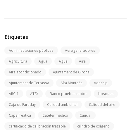
Etiquetas
Administraciones públicas
Aerogeneradores
Agricultura
Agua
Agua
Aire
Aire acondicionado
Ajuntament de Girona
Ajuntament de Terrassa
Alta Montaña
Aonchip
ARC-1
ATEX
Banco pruebas motor
bosques
Caja de Faraday
Calidad ambiental
Calidad del aire
Capa freática
Catéter médico
Caudal
certificado de calibración trazable
cilindro de oxígeno