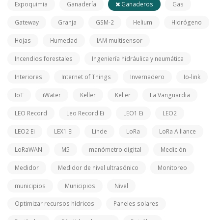
Expoquimia
Ganadería
Ganaderos
Gas
Gateway
Granja
GSM-2
Helium
Hidrógeno
Hojas
Humedad
IAM multisensor
Incendios forestales
Ingeniería hidráulica y neumática
Interiores
Internet of Things
Invernadero
Io-link
IoT
iWater
Keller
Keller
La Vanguardia
LEO Record
Leo Record Ei
LEO1 Ei
LEO2
LEO2 Ei
LEX1 Ei
Linde
LoRa
LoRa Alliance
LoRaWAN
M5
manómetro digital
Medición
Medidor
Medidor de nivel ultrasónico
Monitoreo
municipios
Municipios
Nivel
Optimizar recursos hídricos
Paneles solares