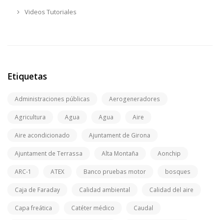
Videos Tutoriales
Etiquetas
Administraciones públicas
Aerogeneradores
Agricultura
Agua
Agua
Aire
Aire acondicionado
Ajuntament de Girona
Ajuntament de Terrassa
Alta Montaña
Aonchip
ARC-1
ATEX
Banco pruebas motor
bosques
Caja de Faraday
Calidad ambiental
Calidad del aire
Capa freática
Catéter médico
Caudal