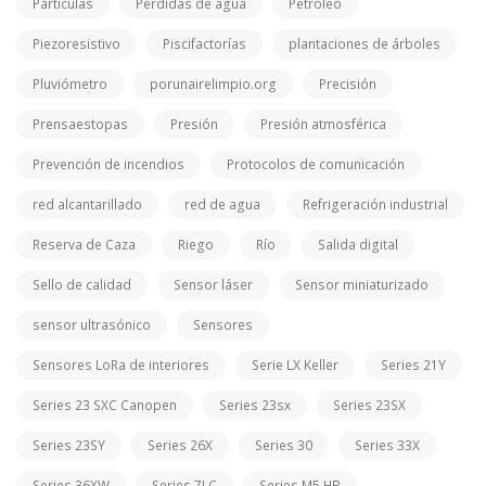
Partículas
Pérdidas de agua
Petróleo
Piezoresistivo
Piscifactorías
plantaciones de árboles
Pluviómetro
porunairelimpio.org
Precisión
Prensaestopas
Presión
Presión atmosférica
Prevención de incendios
Protocolos de comunicación
red alcantarillado
red de agua
Refrigeración industrial
Reserva de Caza
Riego
Río
Salida digital
Sello de calidad
Sensor láser
Sensor miniaturizado
sensor ultrasónico
Sensores
Sensores LoRa de interiores
Serie LX Keller
Series 21Y
Series 23 SXC Canopen
Series 23sx
Series 23SX
Series 23SY
Series 26X
Series 30
Series 33X
Series 36XW
Series 7LC
Series M5 HB