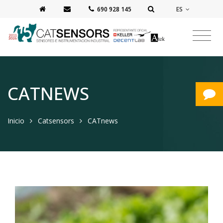
ES
‭690 928 145‬
CATNEWS
Inicio
Catsensors
CATnews