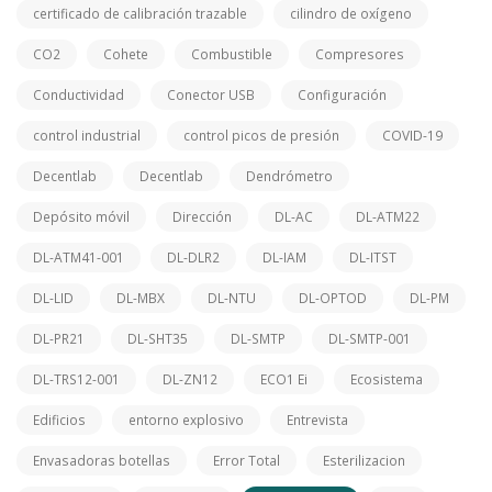
certificado de calibración trazable
cilindro de oxígeno
CO2
Cohete
Combustible
Compresores
Conductividad
Conector USB
Configuración
control industrial
control picos de presión
COVID-19
Decentlab
Decentlab
Dendrómetro
Depósito móvil
Dirección
DL-AC
DL-ATM22
DL-ATM41-001
DL-DLR2
DL-IAM
DL-ITST
DL-LID
DL-MBX
DL-NTU
DL-OPTOD
DL-PM
DL-PR21
DL-SHT35
DL-SMTP
DL-SMTP-001
DL-TRS12-001
DL-ZN12
ECO1 Ei
Ecosistema
Edificios
entorno explosivo
Entrevista
Envasadoras botellas
Error Total
Esterilizacion