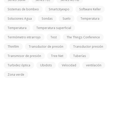
Sistemas de bombeo
Smartcityexpo
Software Keller
Soluciones Agua
Sondas
Suelo
Temperatura
Temperatura
Temperatura superficial
Termómetro intrarrojo
Test
The Things Conference
Thinfilm
Transductor de presión
Transductor presión
Transmisor de presión
Tree Net
Tuberías
Turbidez óptica
Ubidots
Velocidad
ventilación
Zona verde