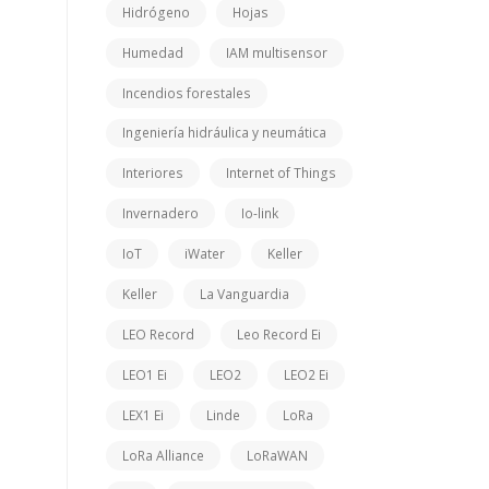
Hidrógeno
Hojas
Humedad
IAM multisensor
Incendios forestales
Ingeniería hidráulica y neumática
Interiores
Internet of Things
Invernadero
Io-link
IoT
iWater
Keller
Keller
La Vanguardia
LEO Record
Leo Record Ei
LEO1 Ei
LEO2
LEO2 Ei
LEX1 Ei
Linde
LoRa
LoRa Alliance
LoRaWAN