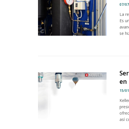
07/0
La re
Es u
avan
se hi
Ser
en 
15/0
Kell
pres
ofre
así 