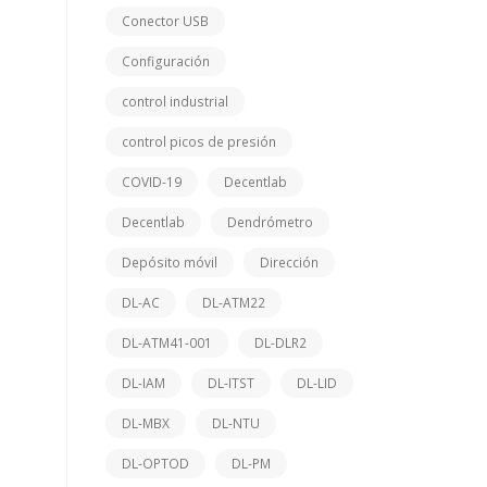
Conector USB
Configuración
control industrial
control picos de presión
COVID-19
Decentlab
Decentlab
Dendrómetro
Depósito móvil
Dirección
DL-AC
DL-ATM22
DL-ATM41-001
DL-DLR2
DL-IAM
DL-ITST
DL-LID
DL-MBX
DL-NTU
DL-OPTOD
DL-PM