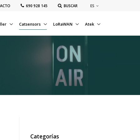
ES
ACTO
‭690 928 145‬
BUSCAR
ller
Catsensors
LoRaWAN
Atek
Categorías