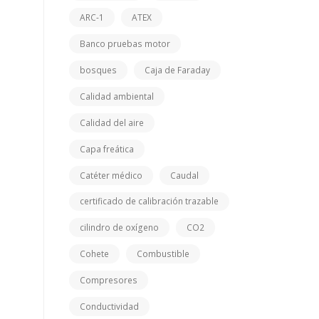
ARC-1
ATEX
Banco pruebas motor
bosques
Caja de Faraday
Calidad ambiental
Calidad del aire
Capa freática
Catéter médico
Caudal
certificado de calibración trazable
cilindro de oxígeno
CO2
Cohete
Combustible
Compresores
Conductividad