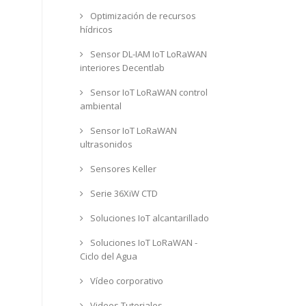
Optimización de recursos
hídricos
Sensor DL-IAM IoT LoRaWAN
interiores Decentlab
Sensor IoT LoRaWAN control
ambiental
Sensor IoT LoRaWAN
ultrasonidos
Sensores Keller
Serie 36XiW CTD
Soluciones IoT alcantarillado
Soluciones IoT LoRaWAN -
Ciclo del Agua
Vídeo corporativo
Videos Tutoriales