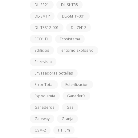
DL-PR21
DL-SHT35
DL-SMTP
DL-SMTP-001
DL-TRS12-001
DL-ZN12
ECO1 Ei
Ecosistema
Edificios
entorno explosivo
Entrevista
Envasadoras botellas
Error Total
Esterilizacion
Expoquimia
Ganadería
Ganaderos
Gas
Gateway
Granja
GSM-2
Helium