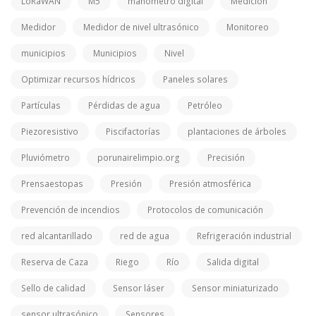
LoRaWAN
M5
manómetro digital
Medición
Medidor
Medidor de nivel ultrasónico
Monitoreo
municipios
Municipios
Nivel
Optimizar recursos hídricos
Paneles solares
Partículas
Pérdidas de agua
Petróleo
Piezoresistivo
Piscifactorías
plantaciones de árboles
Pluviómetro
porunairelimpio.org
Precisión
Prensaestopas
Presión
Presión atmosférica
Prevención de incendios
Protocolos de comunicación
red alcantarillado
red de agua
Refrigeración industrial
Reserva de Caza
Riego
Río
Salida digital
Sello de calidad
Sensor láser
Sensor miniaturizado
sensor ultrasónico
Sensores