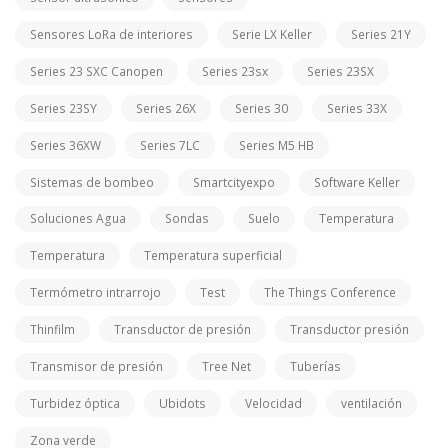
Sensores LoRa de interiores
Serie LX Keller
Series 21Y
Series 23 SXC Canopen
Series 23sx
Series 23SX
Series 23SY
Series 26X
Series 30
Series 33X
Series 36XW
Series 7LC
Series M5 HB
Sistemas de bombeo
Smartcityexpo
Software Keller
Soluciones Agua
Sondas
Suelo
Temperatura
Temperatura
Temperatura superficial
Termómetro intrarrojo
Test
The Things Conference
Thinfilm
Transductor de presión
Transductor presión
Transmisor de presión
Tree Net
Tuberías
Turbidez óptica
Ubidots
Velocidad
ventilación
Zona verde