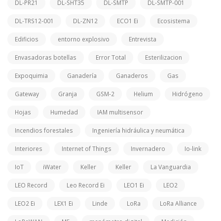
DL-PR21
DL-SHT35
DL-SMTP
DL-SMTP-001
DL-TRS12-001
DL-ZN12
ECO1 Ei
Ecosistema
Edificios
entorno explosivo
Entrevista
Envasadoras botellas
Error Total
Esterilizacion
Expoquimia
Ganadería
Ganaderos
Gas
Gateway
Granja
GSM-2
Helium
Hidrógeno
Hojas
Humedad
IAM multisensor
Incendios forestales
Ingeniería hidráulica y neumática
Interiores
Internet of Things
Invernadero
Io-link
IoT
iWater
Keller
Keller
La Vanguardia
LEO Record
Leo Record Ei
LEO1 Ei
LEO2
LEO2 Ei
LEX1 Ei
Linde
LoRa
LoRa Alliance