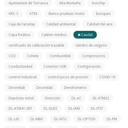
Ajuntament de Terrassa
Alta Montaña
Aonchip
ARC-1
ATEX
Banco pruebas motor
bosques
Caja de Faraday
Calidad ambiental
Calidad del aire
Capa freática
Catéter médico
Caudal
certificado de calibración trazable
cilindro de oxígeno
CO2
Cohete
Combustible
Compresores
Conductividad
Conector USB
Configuración
control industrial
control picos de presión
COVID-19
Decentlab
Decentlab
Dendrómetro
Depósito móvil
Dirección
DL-AC
DL-ATM22
DL-ATM41-001
DL-DLR2
DL-IAM
DL-ITST
DL-LID
DL-MBX
DL-NTU
DL-OPTOD
DL-PM