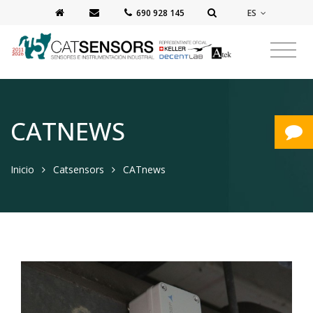
ES
‭690 928 145‬
CATNEWS
Inicio
Catsensors
CATnews