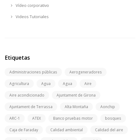
Vídeo corporativo
Videos Tutoriales
Etiquetas
Administraciones públicas
Aerogeneradores
Agricultura
Agua
Agua
Aire
Aire acondicionado
Ajuntament de Girona
Ajuntament de Terrassa
Alta Montaña
Aonchip
ARC-1
ATEX
Banco pruebas motor
bosques
Caja de Faraday
Calidad ambiental
Calidad del aire