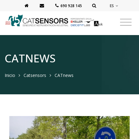
ES
‭690 928 145‬
CATNEWS
Inicio
Catsensors
CATnews