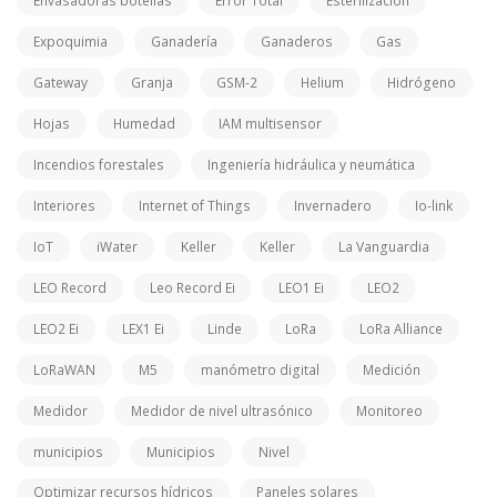
Envasadoras botellas
Error Total
Esterilizacion
Expoquimia
Ganadería
Ganaderos
Gas
Gateway
Granja
GSM-2
Helium
Hidrógeno
Hojas
Humedad
IAM multisensor
Incendios forestales
Ingeniería hidráulica y neumática
Interiores
Internet of Things
Invernadero
Io-link
IoT
iWater
Keller
Keller
La Vanguardia
LEO Record
Leo Record Ei
LEO1 Ei
LEO2
LEO2 Ei
LEX1 Ei
Linde
LoRa
LoRa Alliance
LoRaWAN
M5
manómetro digital
Medición
Medidor
Medidor de nivel ultrasónico
Monitoreo
municipios
Municipios
Nivel
Optimizar recursos hídricos
Paneles solares