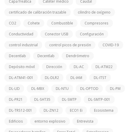
Capa freática
Catéter médico
Caudal
certificado de calibración trazable
cilindro de oxígeno
CO2
Cohete
Combustible
Compresores
Conductividad
Conector USB
Configuración
control industrial
control picos de presión
COVID-19
Decentlab
Decentlab
Dendrómetro
Depósito móvil
Dirección
DL-AC
DL-ATM22
DL-ATM41-001
DL-DLR2
DL-IAM
DL-ITST
DL-LID
DL-MBX
DL-NTU
DL-OPTOD
DL-PM
DL-PR21
DL-SHT35
DL-SMTP
DL-SMTP-001
DL-TRS12-001
DL-ZN12
ECO1 Ei
Ecosistema
Edificios
entorno explosivo
Entrevista