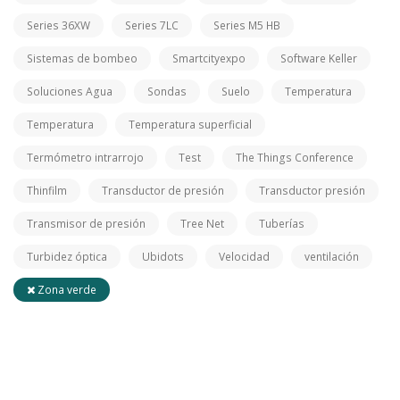
Series 36XW
Series 7LC
Series M5 HB
Sistemas de bombeo
Smartcityexpo
Software Keller
Soluciones Agua
Sondas
Suelo
Temperatura
Temperatura
Temperatura superficial
Termómetro intrarrojo
Test
The Things Conference
Thinfilm
Transductor de presión
Transductor presión
Transmisor de presión
Tree Net
Tuberías
Turbidez óptica
Ubidots
Velocidad
ventilación
Zona verde