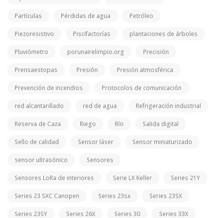
Partículas
Pérdidas de agua
Petróleo
Piezoresistivo
Piscifactorías
plantaciones de árboles
Pluviómetro
porunairelimpio.org
Precisión
Prensaestopas
Presión
Presión atmosférica
Prevención de incendios
Protocolos de comunicación
red alcantarillado
red de agua
Refrigeración industrial
Reserva de Caza
Riego
Río
Salida digital
Sello de calidad
Sensor láser
Sensor miniaturizado
sensor ultrasónico
Sensores
Sensores LoRa de interiores
Serie LX Keller
Series 21Y
Series 23 SXC Canopen
Series 23sx
Series 23SX
Series 23SY
Series 26X
Series 30
Series 33X