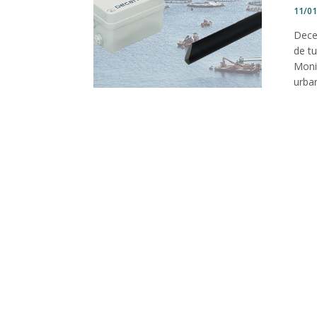
11/0
Dece
de t
Moni
urban