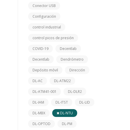
Conector USB
Configuración
control industrial
control picos de presión
COVID-19
Decentlab
Decentlab
Dendrómetro
Depósito móvil
Dirección
DL-AC
DL-ATM22
DL-ATM41-001
DL-DLR2
DL-IAM
DL-ITST
DL-LID
DL-MBX
DL-NTU
DL-OPTOD
DL-PM