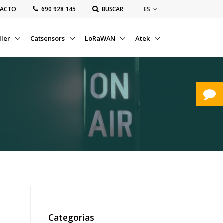
ES
ACTO
‭690 928 145‬
BUSCAR
ller
Catsensors
LoRaWAN
Atek
Categorías