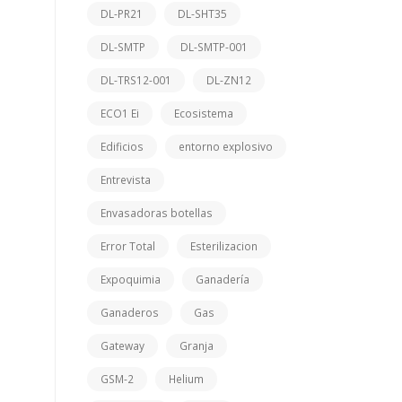
DL-PR21
DL-SHT35
DL-SMTP
DL-SMTP-001
DL-TRS12-001
DL-ZN12
ECO1 Ei
Ecosistema
Edificios
entorno explosivo
Entrevista
Envasadoras botellas
Error Total
Esterilizacion
Expoquimia
Ganadería
Ganaderos
Gas
Gateway
Granja
GSM-2
Helium