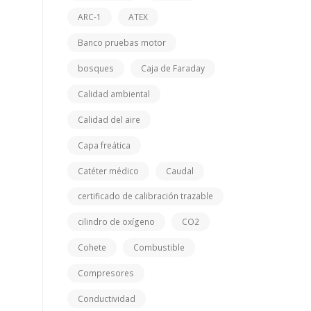
ARC-1
ATEX
Banco pruebas motor
bosques
Caja de Faraday
Calidad ambiental
Calidad del aire
Capa freática
Catéter médico
Caudal
certificado de calibración trazable
cilindro de oxígeno
CO2
Cohete
Combustible
Compresores
Conductividad