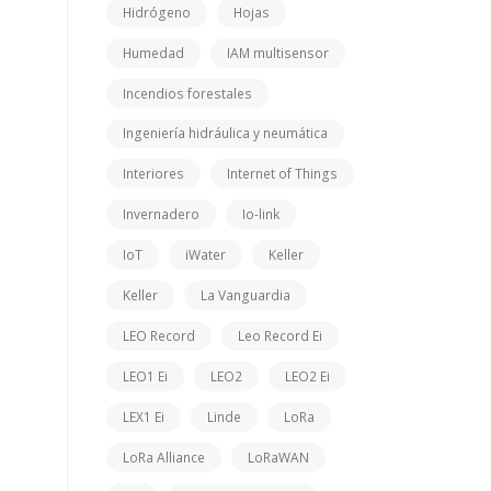
Hidrógeno
Hojas
Humedad
IAM multisensor
Incendios forestales
Ingeniería hidráulica y neumática
Interiores
Internet of Things
Invernadero
Io-link
IoT
iWater
Keller
Keller
La Vanguardia
LEO Record
Leo Record Ei
LEO1 Ei
LEO2
LEO2 Ei
LEX1 Ei
Linde
LoRa
LoRa Alliance
LoRaWAN