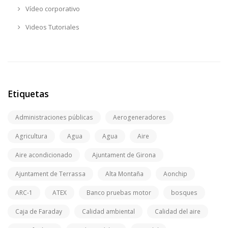
Vídeo corporativo
Videos Tutoriales
Etiquetas
Administraciones públicas
Aerogeneradores
Agricultura
Agua
Agua
Aire
Aire acondicionado
Ajuntament de Girona
Ajuntament de Terrassa
Alta Montaña
Aonchip
ARC-1
ATEX
Banco pruebas motor
bosques
Caja de Faraday
Calidad ambiental
Calidad del aire