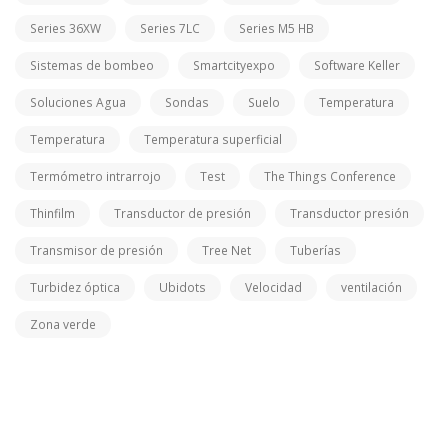
Series 36XW
Series 7LC
Series M5 HB
Sistemas de bombeo
Smartcityexpo
Software Keller
Soluciones Agua
Sondas
Suelo
Temperatura
Temperatura
Temperatura superficial
Termómetro intrarrojo
Test
The Things Conference
Thinfilm
Transductor de presión
Transductor presión
Transmisor de presión
Tree Net
Tuberías
Turbidez óptica
Ubidots
Velocidad
ventilación
Zona verde