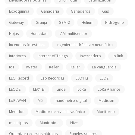
Envasadoras botellas
Error Total
Esterilizacion
Expoquimia
Ganadería
Ganaderos
Gas
Gateway
Granja
GSM-2
Helium
Hidrógeno
Hojas
Humedad
IAM multisensor
Incendios forestales
Ingeniería hidráulica y neumática
Interiores
Internet of Things
Invernadero
Io-link
IoT
iWater
Keller
Keller
La Vanguardia
LEO Record
Leo Record Ei
LEO1 Ei
LEO2
LEO2 Ei
LEX1 Ei
Linde
LoRa
LoRa Alliance
LoRaWAN
M5
manómetro digital
Medición
Medidor
Medidor de nivel ultrasónico
Monitoreo
municipios
Municipios
Nivel
Optimizar recursos hídricos
Paneles solares