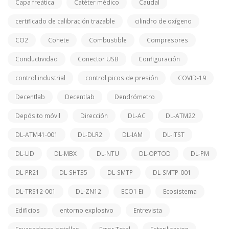
Capa freática
Catéter médico
Caudal
certificado de calibración trazable
cilindro de oxígeno
CO2
Cohete
Combustible
Compresores
Conductividad
Conector USB
Configuración
control industrial
control picos de presión
COVID-19
Decentlab
Decentlab
Dendrómetro
Depósito móvil
Dirección
DL-AC
DL-ATM22
DL-ATM41-001
DL-DLR2
DL-IAM
DL-ITST
DL-LID
DL-MBX
DL-NTU
DL-OPTOD
DL-PM
DL-PR21
DL-SHT35
DL-SMTP
DL-SMTP-001
DL-TRS12-001
DL-ZN12
ECO1 Ei
Ecosistema
Edificios
entorno explosivo
Entrevista