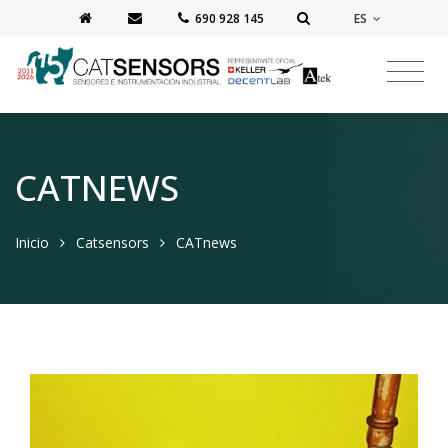
ES
‭690 928 145‬
CATNEWS
Inicio
Catsensors
CATnews