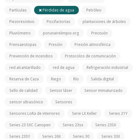
Partículas
Pérdidas de agua
Petróleo
Piezoresistivo
Piscifactorías
plantaciones de árboles
Pluviómetro
porunairelimpio.org
Precisión
Prensaestopas
Presión
Presión atmosférica
Prevención de incendios
Protocolos de comunicación
red alcantarillado
red de agua
Refrigeración industrial
Reserva de Caza
Riego
Río
Salida digital
Sello de calidad
Sensor láser
Sensor miniaturizado
sensor ultrasónico
Sensores
Sensores LoRa de interiores
Serie LX Keller
Series 21Y
Series 23 SXC Canopen
Series 23sx
Series 23SX
Series 23SY
Series 26X
Series 30
Series 33X