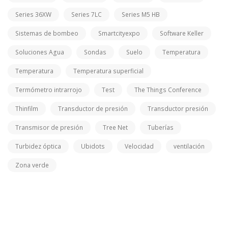
Series 36XW
Series 7LC
Series M5 HB
Sistemas de bombeo
Smartcityexpo
Software Keller
Soluciones Agua
Sondas
Suelo
Temperatura
Temperatura
Temperatura superficial
Termómetro intrarrojo
Test
The Things Conference
Thinfilm
Transductor de presión
Transductor presión
Transmisor de presión
Tree Net
Tuberías
Turbidez óptica
Ubidots
Velocidad
ventilación
Zona verde