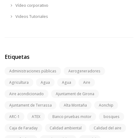
Vídeo corporativo
Videos Tutoriales
Etiquetas
Administraciones públicas
Aerogeneradores
Agricultura
Agua
Agua
Aire
Aire acondicionado
Ajuntament de Girona
Ajuntament de Terrassa
Alta Montaña
Aonchip
ARC-1
ATEX
Banco pruebas motor
bosques
Caja de Faraday
Calidad ambiental
Calidad del aire