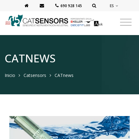
ES
‭690 928 145‬
CATNEWS
Inicio
Catsensors
CATnews