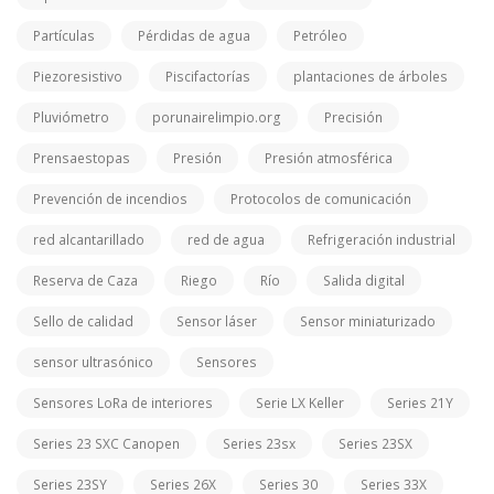
Partículas
Pérdidas de agua
Petróleo
Piezoresistivo
Piscifactorías
plantaciones de árboles
Pluviómetro
porunairelimpio.org
Precisión
Prensaestopas
Presión
Presión atmosférica
Prevención de incendios
Protocolos de comunicación
red alcantarillado
red de agua
Refrigeración industrial
Reserva de Caza
Riego
Río
Salida digital
Sello de calidad
Sensor láser
Sensor miniaturizado
sensor ultrasónico
Sensores
Sensores LoRa de interiores
Serie LX Keller
Series 21Y
Series 23 SXC Canopen
Series 23sx
Series 23SX
Series 23SY
Series 26X
Series 30
Series 33X