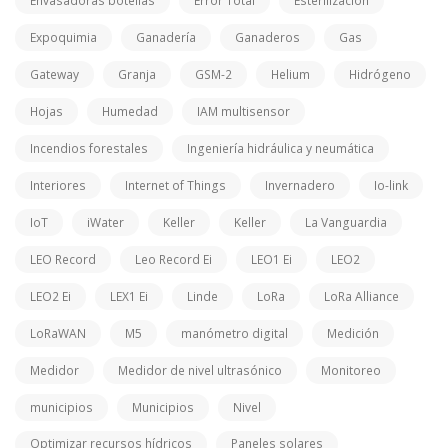
Envasadoras botellas
Error Total
Esterilizacion
Expoquimia
Ganadería
Ganaderos
Gas
Gateway
Granja
GSM-2
Helium
Hidrógeno
Hojas
Humedad
IAM multisensor
Incendios forestales
Ingeniería hidráulica y neumática
Interiores
Internet of Things
Invernadero
Io-link
IoT
iWater
Keller
Keller
La Vanguardia
LEO Record
Leo Record Ei
LEO1 Ei
LEO2
LEO2 Ei
LEX1 Ei
Linde
LoRa
LoRa Alliance
LoRaWAN
M5
manómetro digital
Medición
Medidor
Medidor de nivel ultrasónico
Monitoreo
municipios
Municipios
Nivel
Optimizar recursos hídricos
Paneles solares