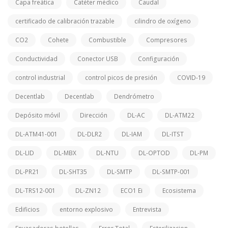
Capa freática
Catéter médico
Caudal
certificado de calibración trazable
cilindro de oxígeno
CO2
Cohete
Combustible
Compresores
Conductividad
Conector USB
Configuración
control industrial
control picos de presión
COVID-19
Decentlab
Decentlab
Dendrómetro
Depósito móvil
Dirección
DL-AC
DL-ATM22
DL-ATM41-001
DL-DLR2
DL-IAM
DL-ITST
DL-LID
DL-MBX
DL-NTU
DL-OPTOD
DL-PM
DL-PR21
DL-SHT35
DL-SMTP
DL-SMTP-001
DL-TRS12-001
DL-ZN12
ECO1 Ei
Ecosistema
Edificios
entorno explosivo
Entrevista