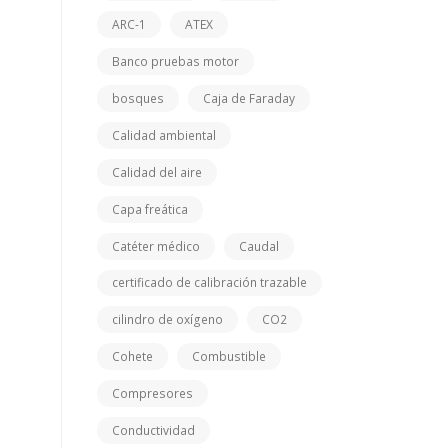
ARC-1
ATEX
Banco pruebas motor
bosques
Caja de Faraday
Calidad ambiental
Calidad del aire
Capa freática
Catéter médico
Caudal
certificado de calibración trazable
cilindro de oxígeno
CO2
Cohete
Combustible
Compresores
Conductividad