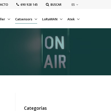
ES
ACTO
‭690 928 145‬
BUSCAR
ller
Catsensors
LoRaWAN
Atek
Categorías