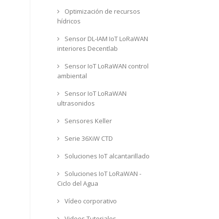
Optimización de recursos
hídricos
Sensor DL-IAM IoT LoRaWAN
interiores Decentlab
Sensor IoT LoRaWAN control
ambiental
Sensor IoT LoRaWAN
ultrasonidos
Sensores Keller
Serie 36XiW CTD
Soluciones IoT alcantarillado
Soluciones IoT LoRaWAN -
Ciclo del Agua
Vídeo corporativo
Videos Tutoriales