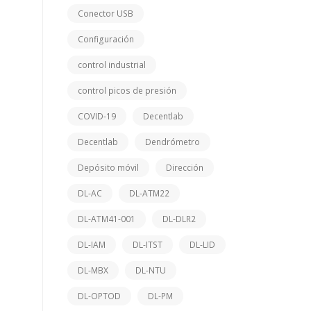
Conector USB
Configuración
control industrial
control picos de presión
COVID-19
Decentlab
Decentlab
Dendrómetro
Depósito móvil
Dirección
DL-AC
DL-ATM22
DL-ATM41-001
DL-DLR2
DL-IAM
DL-ITST
DL-LID
DL-MBX
DL-NTU
DL-OPTOD
DL-PM