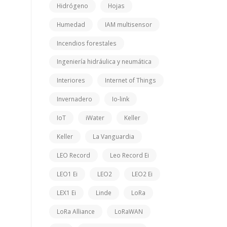
Hidrógeno
Hojas
Humedad
IAM multisensor
Incendios forestales
Ingeniería hidráulica y neumática
Interiores
Internet of Things
Invernadero
Io-link
IoT
iWater
Keller
Keller
La Vanguardia
LEO Record
Leo Record Ei
LEO1 Ei
LEO2
LEO2 Ei
LEX1 Ei
Linde
LoRa
LoRa Alliance
LoRaWAN