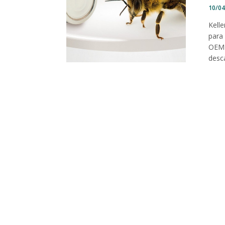
10/0
Kell
para 
OEM 
desc