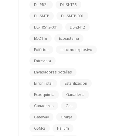
DL-PR21
DL-SHT35
DL-SMTP
DL-SMTP-001
DL-TRS12-001
DL-ZN12
ECO1 Ei
Ecosistema
Edificios
entorno explosivo
Entrevista
Envasadoras botellas
Error Total
Esterilizacion
Expoquimia
Ganadería
Ganaderos
Gas
Gateway
Granja
GSM-2
Helium