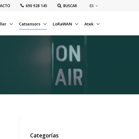
ES
ACTO
‭690 928 145‬
BUSCAR
ller
Catsensors
LoRaWAN
Atek
Categorías