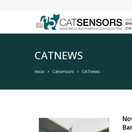
CATNEWS
Inicio
Catsensors
CATnews
Nov
Ba