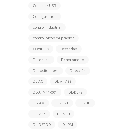
Conector USB
Configuración
control industrial
control picos de presión
COVID-19
Decentlab
Decentlab
Dendrómetro
Depósito móvil
Dirección
DL-AC
DL-ATM22
DL-ATM41-001
DL-DLR2
DL-IAM
DL-ITST
DL-LID
DL-MBX
DL-NTU
DL-OPTOD
DL-PM