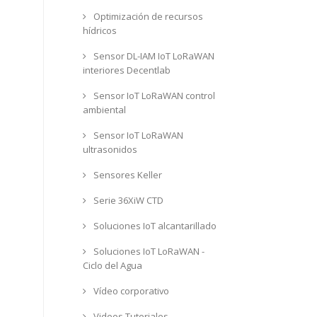
Optimización de recursos
hídricos
Sensor DL-IAM IoT LoRaWAN
interiores Decentlab
Sensor IoT LoRaWAN control
ambiental
Sensor IoT LoRaWAN
ultrasonidos
Sensores Keller
Serie 36XiW CTD
Soluciones IoT alcantarillado
Soluciones IoT LoRaWAN -
Ciclo del Agua
Vídeo corporativo
Videos Tutoriales