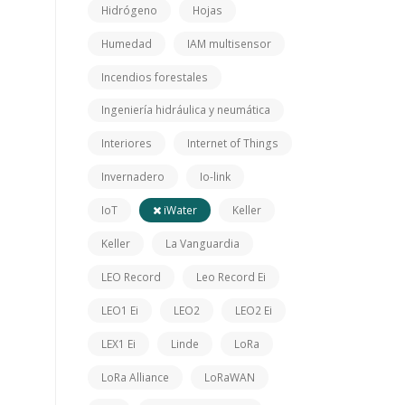
Hidrógeno
Hojas
Humedad
IAM multisensor
Incendios forestales
Ingeniería hidráulica y neumática
Interiores
Internet of Things
Invernadero
Io-link
IoT
iWater
Keller
Keller
La Vanguardia
LEO Record
Leo Record Ei
LEO1 Ei
LEO2
LEO2 Ei
LEX1 Ei
Linde
LoRa
LoRa Alliance
LoRaWAN