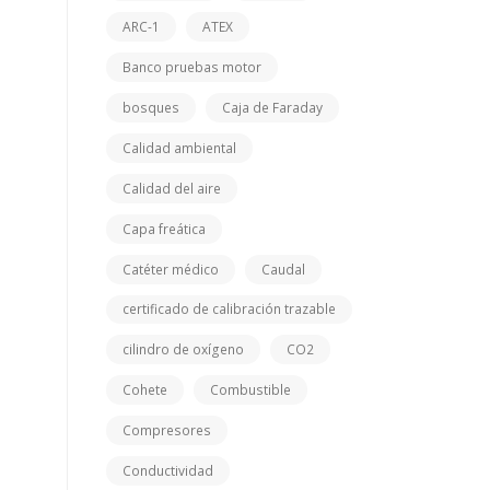
ARC-1
ATEX
Banco pruebas motor
bosques
Caja de Faraday
Calidad ambiental
Calidad del aire
Capa freática
Catéter médico
Caudal
certificado de calibración trazable
cilindro de oxígeno
CO2
Cohete
Combustible
Compresores
Conductividad