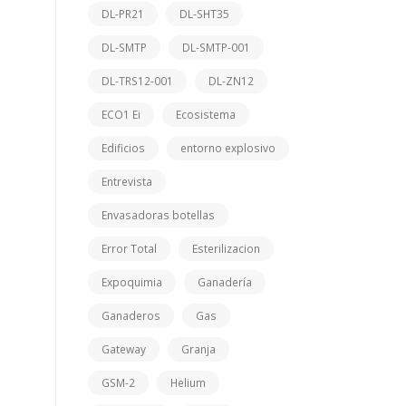
DL-PR21
DL-SHT35
DL-SMTP
DL-SMTP-001
DL-TRS12-001
DL-ZN12
ECO1 Ei
Ecosistema
Edificios
entorno explosivo
Entrevista
Envasadoras botellas
Error Total
Esterilizacion
Expoquimia
Ganadería
Ganaderos
Gas
Gateway
Granja
GSM-2
Helium