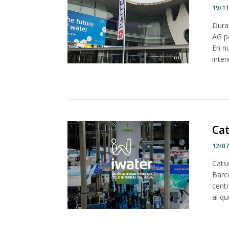
19/1
Dura
AG p
En nu
inter
Cat
12/0
Cats
Barc
centr
al qu