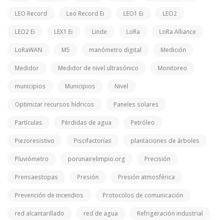
LEO Record
Leo Record Ei
LEO1 Ei
LEO2
LEO2 Ei
LEX1 Ei
Linde
LoRa
LoRa Alliance
LoRaWAN
M5
manómetro digital
Medición
Medidor
Medidor de nivel ultrasónico
Monitoreo
municipios
Municipios
Nivel
Optimizar recursos hídricos
Paneles solares
Partículas
Pérdidas de agua
Petróleo
Piezoresistivo
Piscifactorías
plantaciones de árboles
Pluviómetro
porunairelimpio.org
Precisión
Prensaestopas
Presión
Presión atmosférica
Prevención de incendios
Protocolos de comunicación
red alcantarillado
red de agua
Refrigeración industrial