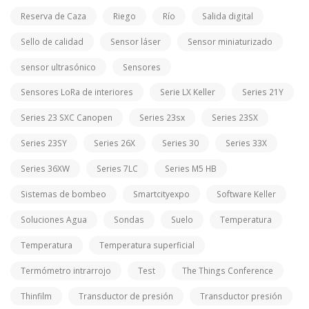
Reserva de Caza
Riego
Río
Salida digital
Sello de calidad
Sensor láser
Sensor miniaturizado
sensor ultrasónico
Sensores
Sensores LoRa de interiores
Serie LX Keller
Series 21Y
Series 23 SXC Canopen
Series 23sx
Series 23SX
Series 23SY
Series 26X
Series 30
Series 33X
Series 36XW
Series 7LC
Series M5 HB
Sistemas de bombeo
Smartcityexpo
Software Keller
Soluciones Agua
Sondas
Suelo
Temperatura
Temperatura
Temperatura superficial
Termómetro intrarrojo
Test
The Things Conference
Thinfilm
Transductor de presión
Transductor presión