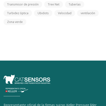
Transmisor de presión
Tree Net
Tuberías
Turbidez óptica
Ubidots
Velocidad
ventilación
Zona verde
Representante oficial de la firmas suizas Keller Pressure líder