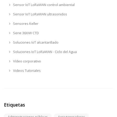
Sensor IoT LoRaWAN control ambiental
Sensor IoT LoRaWAN ultrasonidos
Sensores Keller
Serie 36XiW CTD
Soluciones IoT alcantarillado
Soluciones IoT LoRaWAN - Ciclo del Agua
Vídeo corporativo
Videos Tutoriales
Etiquetas
Administraciones públicas
Aerogeneradores