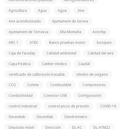
Agricultura
Agua
Agua
Aire
Aire acondicionado
Ajuntament de Girona
Ajuntament de Terrassa
Alta Montaña
Aonchip
ARC-1
ATEX
Banco pruebas motor
bosques
Caja de Faraday
Calidad ambiental
Calidad del aire
Capa freática
Catéter médico
Caudal
certificado de calibración trazable
cilindro de oxígeno
CO2
Cohete
Combustible
Compresores
Conductividad
Conector USB
Configuración
control industrial
control picos de presión
COVID-19
Decentlab
Decentlab
Dendrómetro
Depósito móvil
Dirección
DL-AC
DL-ATM22