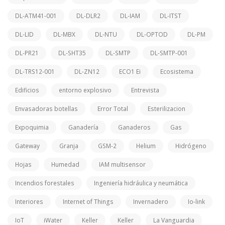
DL-ATM41-001
DL-DLR2
DL-IAM
DL-ITST
DL-LID
DL-MBX
DL-NTU
DL-OPTOD
DL-PM
DL-PR21
DL-SHT35
DL-SMTP
DL-SMTP-001
DL-TRS12-001
DL-ZN12
ECO1 Ei
Ecosistema
Edificios
entorno explosivo
Entrevista
Envasadoras botellas
Error Total
Esterilizacion
Expoquimia
Ganadería
Ganaderos
Gas
Gateway
Granja
GSM-2
Helium
Hidrógeno
Hojas
Humedad
IAM multisensor
Incendios forestales
Ingeniería hidráulica y neumática
Interiores
Internet of Things
Invernadero
Io-link
IoT
iWater
Keller
Keller
La Vanguardia