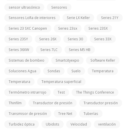
sensor ultrasónico
Sensores
Sensores LoRa de interiores
Serie LX Keller
Series 21Y
Series 23 SXC Canopen
Series 23sx
Series 23SX
Series 23SY
Series 26X
Series 30
Series 33X
Series 36XW
Series 7LC
Series M5 HB
Sistemas de bombeo
Smartcityexpo
Software Keller
Soluciones Agua
Sondas
Suelo
Temperatura
Temperatura
Temperatura superficial
Termómetro intrarrojo
Test
The Things Conference
Thinfilm
Transductor de presión
Transductor presión
Transmisor de presión
Tree Net
Tuberías
Turbidez óptica
Ubidots
Velocidad
ventilación