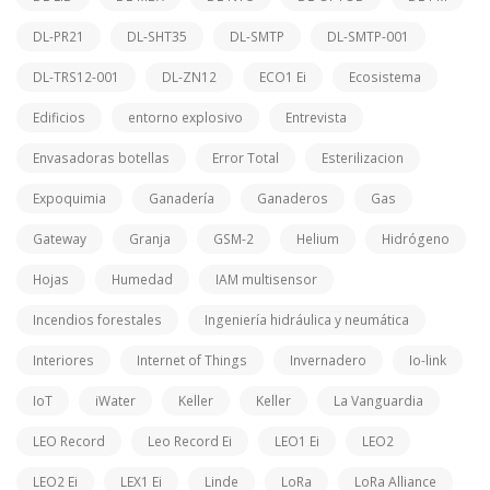
DL-PR21
DL-SHT35
DL-SMTP
DL-SMTP-001
DL-TRS12-001
DL-ZN12
ECO1 Ei
Ecosistema
Edificios
entorno explosivo
Entrevista
Envasadoras botellas
Error Total
Esterilizacion
Expoquimia
Ganadería
Ganaderos
Gas
Gateway
Granja
GSM-2
Helium
Hidrógeno
Hojas
Humedad
IAM multisensor
Incendios forestales
Ingeniería hidráulica y neumática
Interiores
Internet of Things
Invernadero
Io-link
IoT
iWater
Keller
Keller
La Vanguardia
LEO Record
Leo Record Ei
LEO1 Ei
LEO2
LEO2 Ei
LEX1 Ei
Linde
LoRa
LoRa Alliance