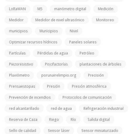
LoRaWAN
M5
manómetro digital
Medición
Medidor
Medidor de nivel ultrasónico
Monitoreo
municipios
Municipios
Nivel
Optimizar recursos hídricos
Paneles solares
Partículas
Pérdidas de agua
Petróleo
Piezoresistivo
Piscifactorías
plantaciones de árboles
Pluviómetro
porunairelimpio.org
Precisión
Prensaestopas
Presión
Presión atmosférica
Prevención de incendios
Protocolos de comunicación
red alcantarillado
red de agua
Refrigeración industrial
Reserva de Caza
Riego
Río
Salida digital
Sello de calidad
Sensor láser
Sensor miniaturizado