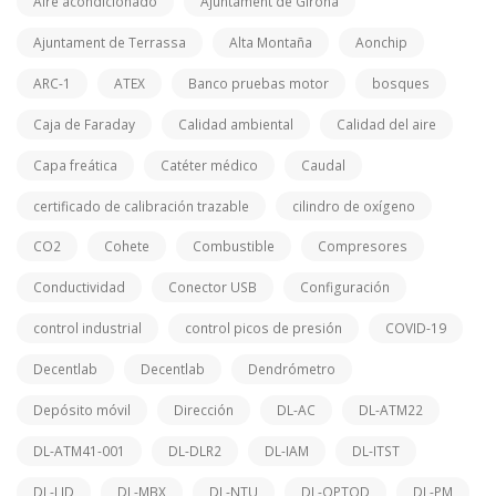
Aire acondicionado
Ajuntament de Girona
Ajuntament de Terrassa
Alta Montaña
Aonchip
ARC-1
ATEX
Banco pruebas motor
bosques
Caja de Faraday
Calidad ambiental
Calidad del aire
Capa freática
Catéter médico
Caudal
certificado de calibración trazable
cilindro de oxígeno
CO2
Cohete
Combustible
Compresores
Conductividad
Conector USB
Configuración
control industrial
control picos de presión
COVID-19
Decentlab
Decentlab
Dendrómetro
Depósito móvil
Dirección
DL-AC
DL-ATM22
DL-ATM41-001
DL-DLR2
DL-IAM
DL-ITST
DL-LID
DL-MBX
DL-NTU
DL-OPTOD
DL-PM